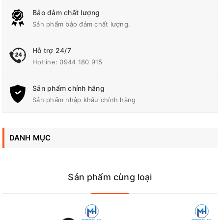
công sức khi phải xoay tay khoan hoặc vặn vít ở các góc khó
Bảo đảm chất lượng
khăn.
Sản phẩm bảo đảm chất lượng.
Ngoài ra, máy còn có đèn LED tích hợp, giúp chiếu sáng khu
vực làm việc khi bạn làm việc trong điều kiện thiếu sáng. Điều
Hỗ trợ 24/7
này rất hữu ích khi bạn phải thực hiện các công việc trong
Hotline:
0944 180 915
những nơi không có nguồn sáng hoặc khi làm việc vào ban đêm.
Trên thị trường hiện nay, có rất nhiều loại máy khoan và vặn vít
Sản phẩm chính hãng
dùng pin khác nhau, tuy nhiên sản phẩm của Makita luôn được
Sản phẩm nhập khẩu chính hãng
đánh giá cao về chất lượng và độ bền.
Máy khoan và vặn vít
dùng pin 18V Makita DDF485Z
cũng không phải là ngoại lệ, với
động cơ mạnh mẽ và tính năng linh hoạt, đây là một công cụ
DANH MỤC
không thể thiếu trong bộ dụng cụ của các thợ xây dựng và kỹ
thuật viên.
Sản phẩm cùng loại
Thông số kỹ thuật