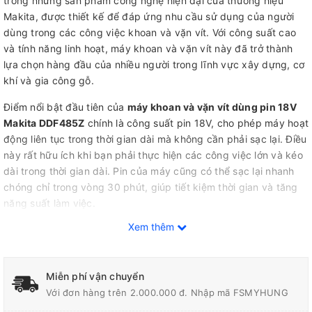
trong những sản phẩm công nghệ hiện đại của thương hiệu
Makita, được thiết kế để đáp ứng nhu cầu sử dụng của người
dùng trong các công việc khoan và vặn vít. Với công suất cao
và tính năng linh hoạt, máy khoan và vặn vít này đã trở thành
lựa chọn hàng đầu của nhiều người trong lĩnh vực xây dựng, cơ
khí và gia công gỗ.
Điểm nổi bật đầu tiên của
máy khoan và vặn vít dùng pin 18V
Makita DDF485Z
chính là công suất pin 18V, cho phép máy hoạt
động liên tục trong thời gian dài mà không cần phải sạc lại. Điều
này rất hữu ích khi bạn phải thực hiện các công việc lớn và kéo
dài trong thời gian dài. Pin của máy cũng có thể sạc lại nhanh
chóng chỉ trong vòng 30 phút, giúp tiết kiệm thời gian và tăng
năng suất làm việc.
Xem thêm
Một tính năng đặc biệt của máy khoan và vặn vít dùng pin 18V
Makita DDF485Z là chức năng đảo chiều xoay. Bạn có thể dễ
Miễn phí vận chuyển
dàng thay đổi hướng xoay của máy để phù hợp với từng vị trí và
Với đơn hàng trên 2.000.000 đ. Nhập mã FSMYHUNG
góc làm việc khác nhau. Điều này giúp tiết kiệm thời gian và