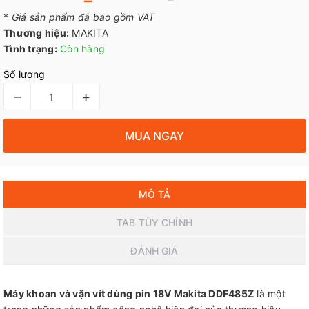
*
Giá sản phẩm đã bao gồm VAT
Thương hiệu:
MAKITA
Tình trạng:
Còn hàng
Số lượng
–
+
MUA NGAY
MÔ TẢ
TAB TÙY CHỈNH
ĐÁNH GIÁ
Máy khoan và vặn vít dùng pin 18V Makita DDF485Z
là một