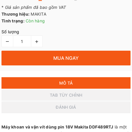
*
Giá sản phẩm đã bao gồm VAT
Thương hiệu:
MAKITA
Tình trạng:
Còn hàng
Số lượng
–
+
MUA NGAY
MÔ TẢ
TAB TÙY CHỈNH
ĐÁNH GIÁ
Máy khoan và vặn vít dùng pin 18V Makita DDF489RTJ
là một