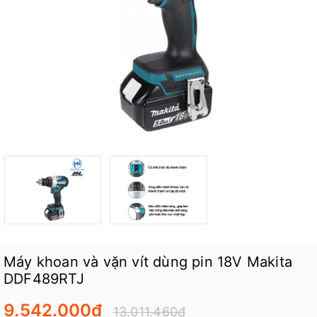
Máy khoan và vặn vít dùng pin 18V Makita
DDF489RTJ
9.542.000₫
13.011.460₫