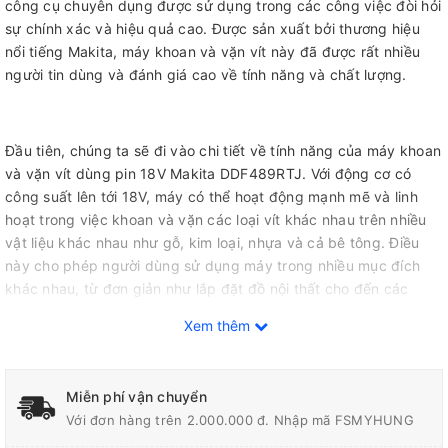
công cụ chuyên dụng được sử dụng trong các công việc đòi hỏi
sự chính xác và hiệu quả cao. Được sản xuất bởi thương hiệu
nổi tiếng Makita, máy khoan và vặn vít này đã được rất nhiều
người tin dùng và đánh giá cao về tính năng và chất lượng.
Đầu tiên, chúng ta sẽ đi vào chi tiết về tính năng của máy khoan
và vặn vít dùng pin 18V Makita DDF489RTJ. Với động cơ có
công suất lên tới 18V, máy có thể hoạt động mạnh mẽ và linh
hoạt trong việc khoan và vặn các loại vít khác nhau trên nhiều
vật liệu khác nhau như gỗ, kim loại, nhựa và cả bê tông. Điều
này cho phép người dùng sử dụng máy trong nhiều mục đích
khác nhau, từ đơn giản như lắp đặt đồ nội thất cho đến các
công việc xây dựng lớn hơn.
Xem thêm
Máy còn được trang bị một bộ truyền động 2 tốc độ, cho phép
người dùng điều chỉnh tốc độ quay của máy phù hợp với từng
loại công việc khác nhau. Tốc độ cao sẽ giúp cho việc khoan và
Miễn phí vận chuyển
vặn nhanh hơn, trong khi tốc độ thấp sẽ giúp cho việc làm việc
Với đơn hàng trên 2.000.000 đ. Nhập mã FSMYHUNG
chính xác hơn và tránh làm hỏng các vật liệu mềm như gỗ hay