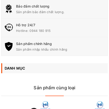
dùng.
Bảo đảm chất lượng
Sản phẩm bảo đảm chất lượng.
Thông số kỹ thuật
Hỗ trợ 24/7
Tường: 16 mm, Thép: 13
Hotline:
0944 180 915
Khả Năng
mm, Gỗ(Self-feed bit): 51
mm
Sản phẩm chính hãng
Sản phẩm nhập khẩu chính hãng
3 Chế Độ
Khoan, khoan búa, vặn vít
Khả Năng Đầu Cặp
1.5 - 13 mm
DANH MỤC
Cao: 0 - 27,000 / Thấp: 0 -
Lưc đập/Tốc độ đập
8,250
Sản phẩm cùng loại
Cứng: 73 N·m (650 in.lbs.)
Lực Siết Tối Đa
Mềm: 40 N·m (350 in.lbs.)