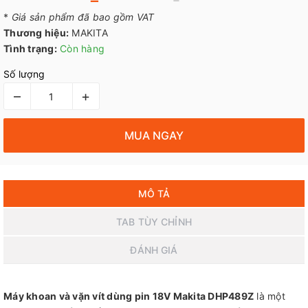
*
Giá sản phẩm đã bao gồm VAT
Thương hiệu:
MAKITA
Tình trạng:
Còn hàng
Số lượng
–
+
MUA NGAY
MÔ TẢ
TAB TÙY CHỈNH
ĐÁNH GIÁ
Máy khoan và vặn vít dùng pin 18V Makita DHP489Z
là một