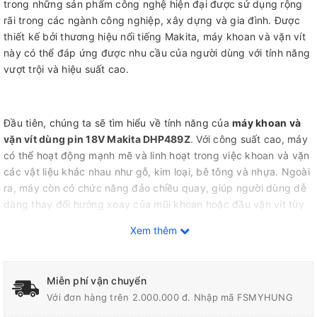
trong những sản phẩm công nghệ hiện đại được sử dụng rộng
rãi trong các ngành công nghiệp, xây dựng và gia đình. Được
thiết kế bởi thương hiệu nổi tiếng Makita, máy khoan và vặn vít
này có thể đáp ứng được nhu cầu của người dùng với tính năng
vượt trội và hiệu suất cao.
Đầu tiên, chúng ta sẽ tìm hiểu về tính năng của
máy khoan và
vặn vít dùng pin 18V Makita DHP489Z
. Với công suất cao, máy
có thể hoạt động mạnh mẽ và linh hoạt trong việc khoan và vặn
các vật liệu khác nhau như gỗ, kim loại, bê tông và nhựa. Ngoài
ra, máy còn có chức năng đảo chiều quay, giúp người dùng dễ
dàng thay đổi hướng xoay của mũi khoan hoặc đầu vặn vít tùy
theo yêu cầu công việc.
Xem thêm
Một điểm đặc biệt nổi bật của máy khoan và vặn vít này là tính
năng đa năng. Thân máy được thiết kế với đầu cặp 3 chức
năng, cho phép người dùng có thể sử dụng máy như một máy
Miễn phí vận chuyển
khoan, máy vặn vít hoặc máy đục lỗ tùy theo nhu cầu công việc.
Với đơn hàng trên 2.000.000 đ. Nhập mã FSMYHUNG
Điều này giúp tiết kiệm chi phí và không gian lưu trữ cho người