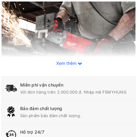
Xem thêm
Miễn phí vận chuyển
Với đơn hàng trên 2.000.000 đ. Nhập mã FSMYHUNG
Tính năng của máy mài pin 18V Milwaukee M18
Bảo đảm chất lượng
FLAG230XPDB-0C
Sản phẩm bảo đảm chất lượng.
Mô tơ không chổi than POWERSTATE™: Được chế tạo cho Máy
Hỗ trợ 24/7
mài góc lớn M18 FUEL™ để mang lại sức mạnh và hiệu suất như