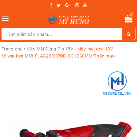
0
Toggle
navigation
Trang chủ
Máy Mài Dùng Pin 18V
Máy mài góc 18V
Milwaukee M18 FLAG230XPDB-0C (230MM/Thân máy)