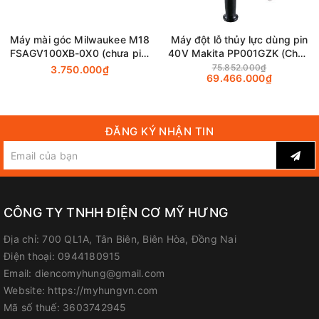
Máy mài góc Milwaukee M18
Máy đột lỗ thủy lực dùng pin
FSAGV100XB-0X0 (chưa pin,
40V Makita PP001GZK (Chưa
sạc)
Pin & Sạc)
75.852.000₫
3.750.000₫
69.466.000₫
ĐĂNG KÝ NHẬN TIN
Sản phẩm chưa bao gồm pin sạc, xem thêm pin sạc phù
hợp:
TẠI ĐÂY
CÔNG TY TNHH ĐIỆN CƠ MỸ HƯNG
Thông số kỹ thuật
Địa chỉ:
700 QL1A, Tân Biên, Biên Hòa, Đồng Nai
Điện thoại:
0944180915
Pin
M18™ REDLITHIUM™-ION
Email:
diencomyhung@gmail.com
Website:
https://myhungvn.com
Đo dung lượng pin
Có
Mã số thuế:
3603742945