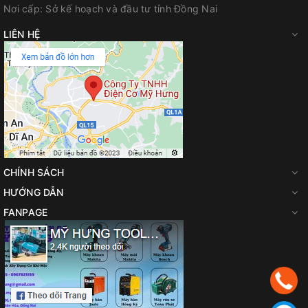
Nơi cấp:
Sở kế hoạch và đầu tư tỉnh Đồng Nai
Tốc độ không tải
10.000 vòng/phút
LIÊN HỆ
Đường kính đĩa
150 mm
Ren trục bánh mài
M14
Tấm lót cao su, đường kính
150 mm
Chổi nắp con sợi thép,
75 mm
CHÍNH SÁCH
đường kính
HƯỚNG DẪN
FANPAGE
Trọng lượng
2,6 kg