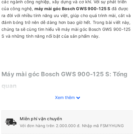
các ngành công nghiệp, xây dựng và cơ khí. Với sự phát triển
của công nghệ,
máy mài góc Bosch GWS 900-125 S
đã được
ra đời với nhiều tính năng ưu việt, giúp cho quá trình mài, cắt và
đánh bóng trở nên dễ dàng hơn bao giờ hết. Trong bài viết này,
chúng ta sẽ cùng tìm hiểu về máy mài góc Bosch GWS 900-125
S và những tính năng nổi bật của sản phẩm này.
Máy mài góc Bosch GWS 900-125 S: Tổng
quan
Máy mài góc Bosch GWS 900-125 S
Xem thêm
là một trong những sản
phẩm chất lượng cao của thương hiệu Bosch - một trong những
thương hiệu hàng đầu trong lĩnh vực công nghiệp và xây dựng.
Với thiết kế nhỏ gọn và tiện dụng, máy có thể hoạt động linh
Miễn phí vận chuyển
hoạt trong các không gian hẹp và khó khăn.
Với đơn hàng trên 2.000.000 đ. Nhập mã FSMYHUNG