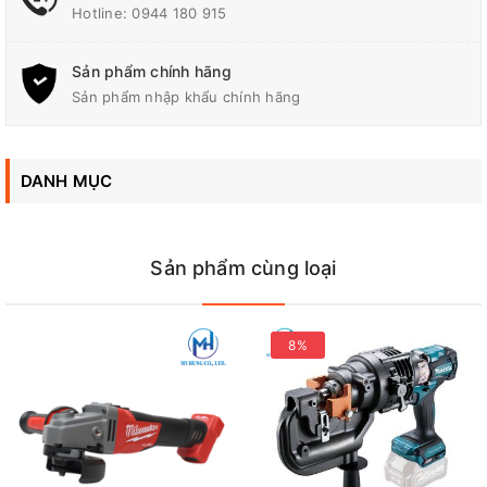
Hotline:
0944 180 915
Sản phẩm chính hãng
Sản phẩm nhập khẩu chính hãng
Thông số kỹ thuật
Kích thước
362x117x140mm
DANH MỤC
Trọng Lượng
BL1830 : 2.4kg
Sản phẩm cùng loại
Tốc Độ Không Tải
8,500 vòng/phút
8%
Đường Kính Đá Cắt
100mm
Sản phẩm chưa bao gồm pin sạc, xem thêm sản phẩm đầy đủ
pin sạc tại đây: