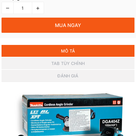
–
+
MUA NGAY
MÔ TẢ
TAB TÙY CHỈNH
ĐÁNH GIÁ