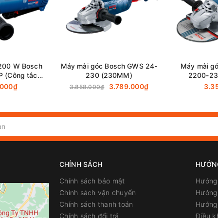
205mm
1,900W
200 W Bosch
Máy mài góc Bosch GWS 24-
Máy mài g
2.8 - 4.0 kg
 (Công tắc
230 (230MM)
2200-23
)
.000₫
3.789.000₫
3.3
3.858.000₫
2,800 - 11,500 vòng/phút
7.4 m/s2
125 mm
CHÍNH SÁCH
HƯỚN
Chính sách bảo mật
Hướng
Chính sách vận chuyển
Hướng 
ên Hòa - Đồng Nai
Chính sách thanh toán
Hướng
Chính sách đổi trả
Điều k