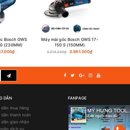
óc Bosch GWS
Máy mài góc Bosch GWS 17-
Máy mài g
0 (230MM)
150 S (150MM)
125
57.000₫
3.961.000₫
3
5.214.240₫
G DẪN
FANPAGE
 dẫn mua hàng
dẫn thanh toán
 dẫn giao nhận
hoản dịch vụ