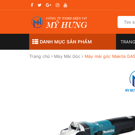
DANH MỤC SẢN PHẨM
TRANG
Trang chủ
Máy Mài Góc
Máy mài góc Makita GA