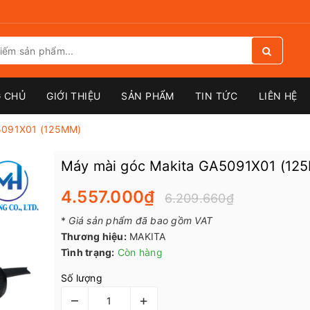
 CHỦ
GIỚI THIỆU
SẢN PHẨM
TIN TỨC
LIÊN HỆ
5091X01 (125MM)
Máy mài góc Makita GA5091X01 (12
4.557.000₫
6.209.660₫
*
Giá sản phẩm đã bao gồm VAT
Thương hiệu:
MAKITA
Tình trạng:
Còn hàng
Số lượng
–
+