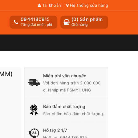
Tài khoản
Hệ thống cửa hàng
0944180915
(
0
) Sản phẩm
Tổng đài miễn phí
Giỏ hàng
5MM)
Miễn phí vận chuyển
Với đơn hàng trên 2.000.000
đ. Nhập mã FSMYHUNG
Bảo đảm chất lượng
Sản phẩm bảo đảm chất lượng.
Hỗ trợ 24/7
Hotline:
0944 180 915