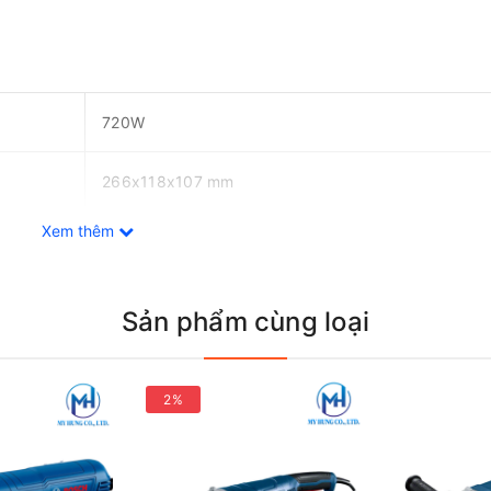
720W
266x118x107 mm
Xem thêm
1.7 kg
12,000 vòng/phút
Sản phẩm cùng loại
2.0 m
2%
100 mm