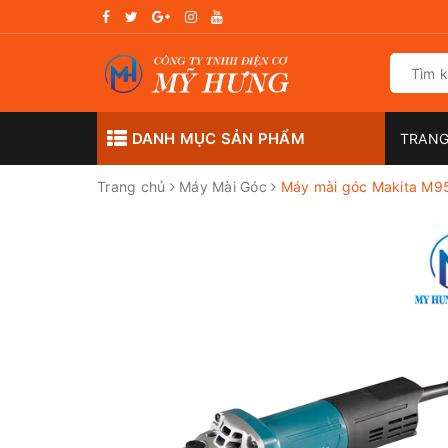
DANH MỤC SẢN PHẨM
TRANG
Trang chủ
Máy Mài Góc
Máy mài góc Makita M9