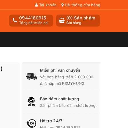
Tài khoản
Hệ thống cửa hàng
0944180915
(
0
) Sản phẩm
Tổng đài miễn phí
Giỏ hàng
)
Miễn phí vận chuyển
Với đơn hàng trên 2.000.000
đ. Nhập mã FSMYHUNG
Bảo đảm chất lượng
Sản phẩm bảo đảm chất lượng.
Hỗ trợ 24/7
Hotline:
0944 180 915