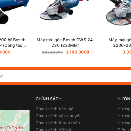
ên Hòa - Đồng Nai
Nai
200 W Bosch
Máy mài góc Bosch GWS 24-
Máy mài g
 (Công tắc
230 (230MM)
2200-23
)
.000₫
3.789.000₫
3.3
3.858.000₫
CHÍNH SÁCH
HƯỚN
Chính sách bảo mật
Hướng
Chính sách vận chuyển
Hướng 
Chính sách thanh toán
Hướng
Chính sách đổi trả
Điều k