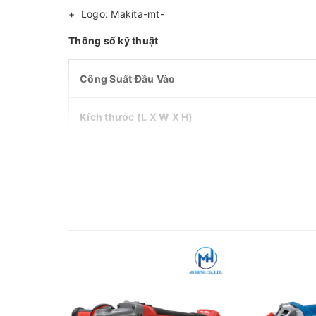
+ Logo: Makita-mt-
Thông số kỹ thuật
Công Suất Đầu Vào
Kích thước (L X W X H)
Trọng Lượng
Tốc Độ Không Tải
Dây Dẫn Điện/Dây Pin
Đường Kính Đá Cắt