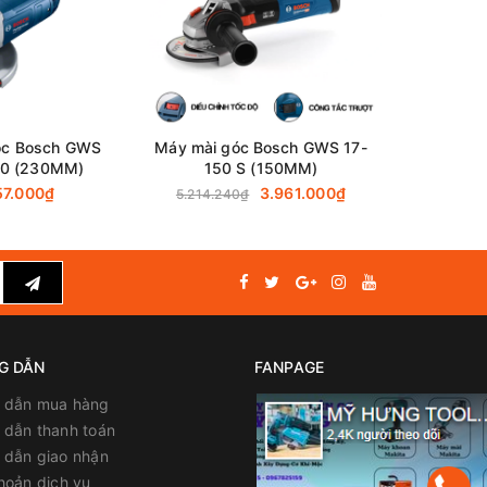
óc Bosch GWS
Máy mài góc Bosch GWS 17-
Máy mài g
0 (230MM)
150 S (150MM)
125
57.000₫
3.961.000₫
3
5.214.240₫
G DẪN
FANPAGE
 dẫn mua hàng
dẫn thanh toán
 dẫn giao nhận
hoản dịch vụ