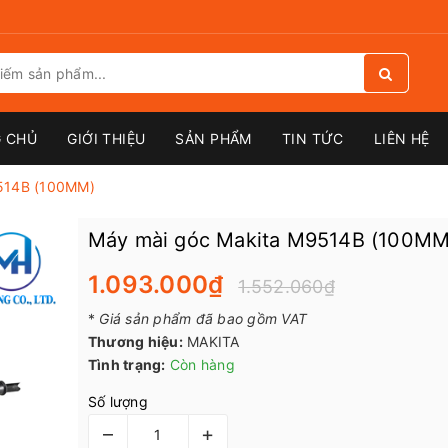
 CHỦ
GIỚI THIỆU
SẢN PHẨM
TIN TỨC
LIÊN HỆ
514B (100MM)
Máy mài góc Makita M9514B (100MM
1.093.000₫
1.552.060₫
*
Giá sản phẩm đã bao gồm VAT
Thương hiệu:
MAKITA
Tình trạng:
Còn hàng
Số lượng
–
+