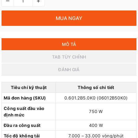
–
+
MUA NGAY
MÔ TẢ
TAB TÙY CHỈNH
ĐÁNH GIÁ
Tiêu chí kỹ thuật
Thông số chi tiết
Mã đơn hàng (SKU)
0.601.2B5.0K0 (06012B50K0)
Công suất đầu vào
750 W
định mức
Đầu ra công suất
400 W
Tốc độ không tải
7.000 – 33.000 vòng/phút