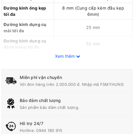
Đường kính ống kẹp
8 mm (Cung cấp kèm đầu kẹp
tối đa
6mm)
Đường kính dụng cụ
25 mm
mài tối đa
Đường kính dụng cụ
50 mm
đánh bóng tối đa
Xem thêm
Đường kính ống trục
43 mm
cơ học
Cấu trúc công tắc
Công tắc gạt có thể khóa trạng thái
Miễn phí vận chuyển
Kích thước tổng thể
197 x 85 x 49 mm
Với đơn hàng trên 2.000.000 đ. Nhập mã FSMYHUNG
Trọng lượng
1,7 kg
Bảo đảm chất lượng
Bảng thông số kỹ thuật máy mài thẳng Bosch GGS 30 LS
Sản phẩm bảo đảm chất lượng.
Thông tin sản phẩm
Hỗ trợ 24/7
Máy mài thẳng Bosch GGS 30 LS Professional (SKU:
Hotline:
0944 180 915