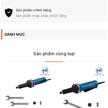
06012B50K0) là dòng dụng cụ gia công cao cấp được thiết kế
nhằm mang lại hiệu suất mài mạnh mẽ và cơ chế bảo vệ tối đa
Sản phẩm chính hãng
cho người thợ trong quá trình vận hành. Sở hữu khối động cơ
công suất 750W cùng tốc độ vòng tua cực lớn lên đến 33.000
Sản phẩm nhập khẩu chính hãng
vòng/phút, đây là thiết bị lý tưởng cho các ứng dụng chuyên
nghiệp đòi hỏi độ chính xác cao như chạm khắc đá mỹ nghệ,
gia công chi tiết kim loại, phay rộng lỗ doa, mài nhẵn bề mặt kết
DANH MỤC
cấu mối hàn hoặc tẩy gỉ sét tại những vị trí chật hẹp, chịu giới
hạn về mặt không gian thao tác.
Sản phẩm cùng loại