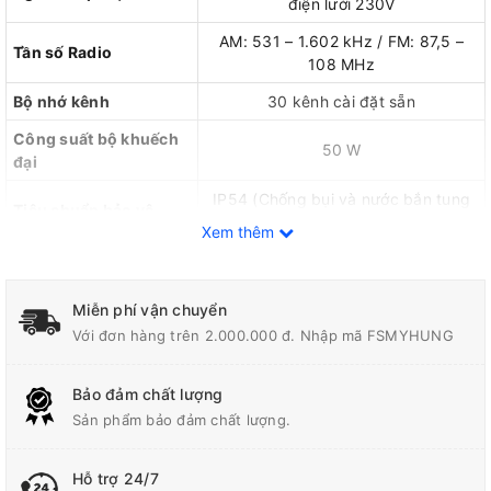
điện lưới 230V
AM: 531 – 1.602 kHz / FM: 87,5 –
Tần số Radio
108 MHz
Bộ nhớ kênh
30 kênh cài đặt sẵn
Công suất bộ khuếch
50 W
đại
IP54 (Chống bụi và nước bắn tung
Tiêu chuẩn bảo vệ
tóe)
Xem thêm
Bảng thông số kỹ thuật Máy nghe nhạc, Radio công trình Bosch
GML 50 Professional
Miễn phí vận chuyển
Thông tin sản phẩm
Với đơn hàng trên 2.000.000 đ. Nhập mã FSMYHUNG
Máy nghe nhạc, Radio công trình Bosch GML 50 (Professional)
là thiết bị âm thanh chuyên nghiệp được thiết kế đặc biệt để sử
Bảo đảm chất lượng
dụng trong các môi trường lao động khắc nghiệt như công
Sản phẩm bảo đảm chất lượng.
trường xây dựng, nhà xưởng hay hội thảo ngoài trời. Sở hữu kết
cấu siêu bền bỉ cùng chất lượng âm thanh tuyệt đỉnh, máy
Hỗ trợ 24/7
không chỉ giúp cải thiện điều kiện làm việc mà còn mang tới