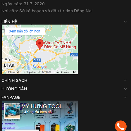
nguồn cho các máy móc công nghiệp khác.
Ngày cấp:
31-7-2020
Điều khiển thông minh:
Màn hình và các nút bấm tích hợp
Nơi cấp:
Sở kế hoạch và đầu tư tỉnh Đồng Nai
đèn LED trực quan, kết hợp cùng một chiếc điều khiển từ xa
giúp kỹ thuật viên dễ dàng thao tác chuyển bài, tăng giảm
LIÊN HỆ
âm lượng ngay cả khi đang đứng trên thang giáo.
CHÍNH SÁCH
HƯỚNG DẪN
FANPAGE
Thiết bị tích hợp hệ thống âm thanh 360 độ bùng nổ công suất
50W, chuẩn bảo vệ thời tiết IP54 đi kèm khả năng kết nối đa
phương tiện, nguồn điện kép linh hoạt và trạm chia nguồn điện
230V thông minh