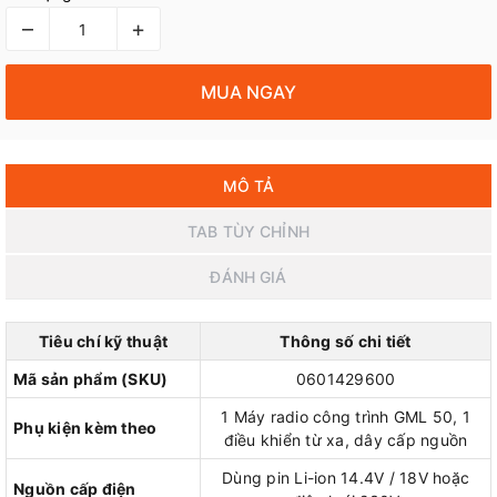
–
+
MUA NGAY
MÔ TẢ
TAB TÙY CHỈNH
ĐÁNH GIÁ
Tiêu chí kỹ thuật
Thông số chi tiết
Mã sản phẩm (SKU)
0601429600
1 Máy radio công trình GML 50, 1
Phụ kiện kèm theo
điều khiển từ xa, dây cấp nguồn
Dùng pin Li-ion 14.4V / 18V hoặc
Nguồn cấp điện