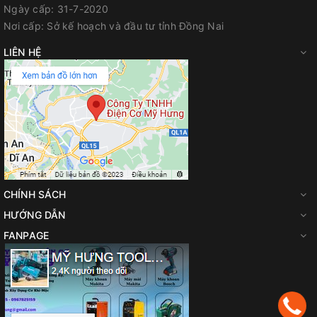
Website
:
myhungvn.com
Ngày cấp:
31-7-2020
Nơi cấp:
Sở kế hoạch và đầu tư tỉnh Đồng Nai
Gmail
:
makitadongnai@gmail.com
LIÊN HỆ
CHÍNH SÁCH
HƯỚNG DẪN
FANPAGE