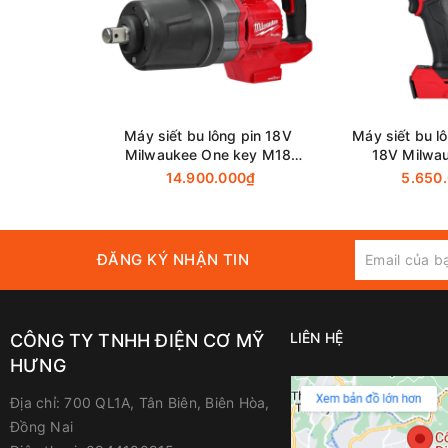
Máy siết bu lông Makita TW1000
cũng được trang 
tai nạn không mong muốn trong quá trình sử dụng. 
điều chỉnh theo từng nhiệm vụ cụ thể một cách linh 
Với thiết kế nhỏ gọn và trọng lượng tương đối nhẹ,
trí khác nhau. Bên cạnh đó, với chất liệu chắc chắ
dụng hàng ngày.
Máy siết bu lông pin 18V
Máy siết bu l
Milwaukee One key M18
18V Milwa
Thông Số Kỹ Thuật
ONEFHIWF1DS-0C0 (chưa
FHIW2F12-0X0 
14.900.000₫
5.650
pin, sạc)
Sạc
Khả Năng
ĐĂNG KÝ NHẬN TIN
Công Suất Đầu Vào
LIÊN HỆ
CÔNG TY TNHH ĐIỆN CƠ MỸ
HƯNG
Lực Siết Tối Đa
Địa chỉ:
700 QL1A, Tân Biên, Biên Hòa,
Đồng Nai
Trọng Lượng