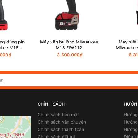
bị các tính năng an toàn như cơ chế ngắt điện tự động để ngăn 
Ngoài ra, máy còn có cơ chế điều chỉnh tốc độ giúp người sử dụn
hoạt.
 máy siết bu lông Makita TW1000 dễ dàng di chuyển và sử dụng ở 
n và bền bỉ, máy có thể chịu được sự va đập và mài mòn trong quá 
ông dùng pin
Máy vặn bu lông Milwaukee
Máy siết
ukee M18
M18 FIW212
Milwaukee
(Chưa Pin &
(Chưa 
.000₫
3.500.000₫
6.3
)
Ốc tiêu chuẩn: M24 - M30
Ốc đàn hồi cao: M22 - M24
1,200W
CHÍNH SÁCH
HƯỚN
Chính sách bảo mật
Hướng
1,000 N.m
Chính sách vận chuyển
Hướng 
Chính sách thanh toán
Hướng
8.4 kg
Chính sách đổi trả
Điều k