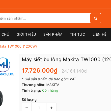
 CHỦ
GIỚI THIỆU
SẢN PHẨM
TIN TỨC
LIÊN HỆ
akita TW1000 (1200W)
Máy siết bu lông Makita TW1000 (1
17.726.000₫
24.164.140₫
*
Giá sản phẩm đã bao gồm VAT
Thương hiệu:
MAKITA
Tình trạng:
Còn hàng
Số lượng
–
+