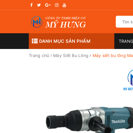
DANH MỤC SẢN PHẨM
TRANG
Trang chủ
Máy Siết Bu Lông
Máy siết bu lông M