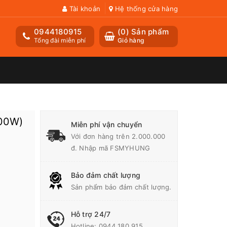
Tài khoản
Hệ thống cửa hàng
0944180915
(
0
) Sản phẩm
Tổng đài miễn phí
Giỏ hàng
200W)
Miễn phí vận chuyển
Với đơn hàng trên 2.000.000
đ. Nhập mã FSMYHUNG
Bảo đảm chất lượng
Sản phẩm bảo đảm chất lượng.
Hỗ trợ 24/7
Hotline:
0944 180 915