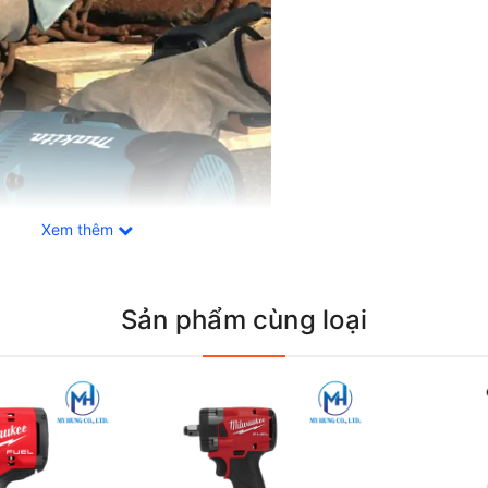
Xem thêm
Sản phẩm cùng loại
ử lý các công việc siết bu lông có độ cứng cao một cách dễ dàng
 thời gian dài mà không gây ra sự mệt mỏi cho người sử dụng. Điều
i trường công nghiệp hoặc xây dựng.