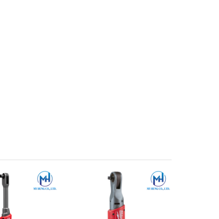
. Với
 này rất