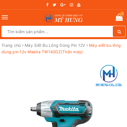
0
Toggle
navigation
Trang chủ
Máy Siết Bu Lông Dùng Pin 12V
Máy siết bu lông
dùng pin 12v Makita TW140DZ(Thân máy)