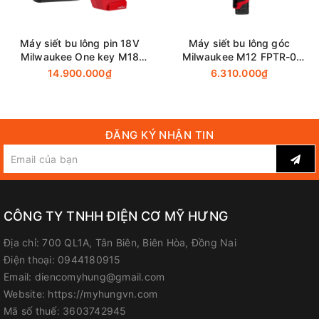
Đại Lý Phân Phối Makita, Bosch Chính Hãng Tại Biên Hòa -
Đồng Nai
Máy siết bu lông pin 18V
Máy siết bu lông góc
Milwaukee One key M18
Milwaukee M12 FPTR-0
Công Ty TNHH Điện Cơ Mỹ Hưng
ONEFHIWF1DS-0C0 (chưa
(Chưa Pin & Sạc)
14.900.000₫
6.310.000₫
pin, sạc)
Địa chỉ: 700 Quốc lộ 1A, Tân Biên, Biên Hòa, Đồng Nai
Hotline / Zalo: 0944 180 915
ĐĂNG KÝ NHẬN TIN
FanPage
:
Facebook.com/diencomyhung
Website
:
myhungvn.com
Gmail
:
makitadongnai@gmail.com
CÔNG TY TNHH ĐIỆN CƠ MỸ HƯNG
Địa chỉ:
700 QL1A, Tân Biên, Biên Hòa, Đồng Nai
Điện thoại:
0944180915
Email:
diencomyhung@gmail.com
Website:
https://myhungvn.com
Mã số thuế:
3603742945