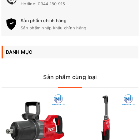
Hotline:
0944 180 915
Tốc Độ Không Tải
0 - 2,600 vòng/phút
Sản phẩm chính hãng
Sản phẩm nhập khẩu chính hãng
Cốt
9.5 mm
DANH MỤC
Sản phẩm chưa bao gồm pin sạc, xem thêm sản phẩm đầy đủ
pin sạc tại đây:
TW140DSAE
Sản phẩm cùng loại
Trong tổng quan,
máy siết bu lông dùng pin 12v Makita
TW140DSAE
là một công cụ cầm tay đa năng, tiện lợi và hiệu
quả trong việc siết chặt các loại bu lông khác nhau. Với thiết kế
nhỏ gọn, tính năng đa dạng và hiệu suất cao, máy sẽ là một trợ
thủ đắc lực cho công việc của bạn. Hãy đầu tư ngay một chiếc
máy siết bu lông này để tiết kiệm thời gian và công sức trong
các công việc sửa chữa, lắp ráp và xây dựng.