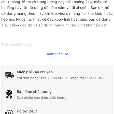
chỉ khoảng 15cm và trọng lượng nhẹ chỉ khoảng 1kg, máy siết
bu lông này rất dễ dàng để cầm nắm và di chuyển. Bạn có thể
dễ dàng mang theo máy khi làm việc ở những nơi khó khăn hoặc
hẹp hòi. Ngoài ra, thiết kế đầu xoay linh hoạt giúp bạn dễ dàng
điều chỉnh góc độ và sử dụng máy ở những vị trí khó tiếp cận.
Thông số kỹ thuật
Xem thêm
Ốc tiêu chuẩn: M8 - M16
Khả Năng Siết/Khả Năng
Vặn Vít
Ốc đàn hồi cao: M6 - M12
Miễn phí vận chuyển
Với đơn hàng trên 2.000.000 đ. Nhập mã FSMYHUNG
Lưc đập/Tốc độ đập
0 - 3,200 lần/phút
Bảo đảm chất lượng
Sản phẩm bảo đảm chất lượng.
Lực Siết Tối Đa
140 N·m
Hỗ trợ 24/7
Trọng Lượng
1.0 - 1.2 kg