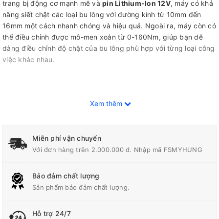
trang bị động cơ mạnh mẽ và
pin Lithium-Ion 12V
, máy có khả
năng siết chặt các loại bu lông với đường kính từ 10mm đến
16mm một cách nhanh chóng và hiệu quả. Ngoài ra, máy còn có
thể điều chỉnh được mô-men xoắn từ 0-160Nm, giúp bạn dễ
dàng điều chỉnh độ chặt của bu lông phù hợp với từng loại công
việc khác nhau.
Một trong những điểm nổi bật của
TW160DZ
chính là tính di
Xem thêm
động. Với kích thước nhỏ gọn và trọng lượng chỉ khoảng 1,5kg,
máy có thể dễ dàng được mang theo và sử dụng ở bất kỳ địa
điểm nào mà không gây cản trở. Điều này rất hữu ích đối với
Miễn phí vận chuyển
những người làm việc trong các công trình xây dựng hoặc
Với đơn hàng trên 2.000.000 đ. Nhập mã FSMYHUNG
những nơi không có nguồn điện.
Máy siết bu lông dùng pin 12v Makita TW160DZ
còn được
Bảo đảm chất lượng
trang bị nhiều tính năng thông minh giúp tăng hiệu quả và tiết
Sản phẩm bảo đảm chất lượng.
kiệm thời gian cho người dùng. Với chế độ siết bu lông tự động,
máy có thể dễ dàng nhận biết độ cứng của bu lông và điều
Hỗ trợ 24/7
chỉnh mô-men xoắn phù hợp để tránh làm hỏng hoặc gãy bu