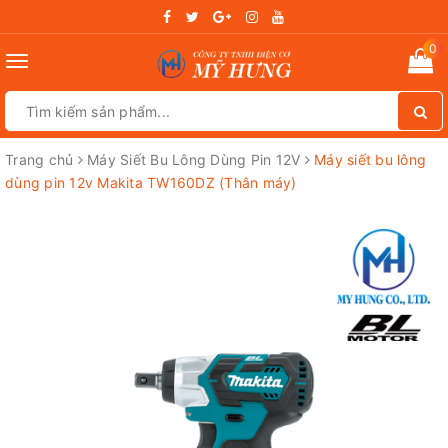
0
Toggle
navigation
Trang chủ
Máy Siết Bu Lông Dùng Pin 12V
Máy siết bu lông
dùng pin 12v Makita TW160DZ (Thân máy)