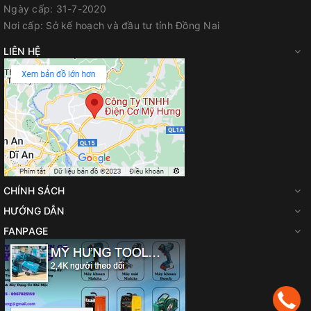
Ngày cấp:
31-7-2020
Công Ty TNHH Điện Cơ Mỹ Hưng
Nơi cấp:
Sở kế hoạch và đầu tư tỉnh Đồng Nai
Địa chỉ: 700 Quốc lộ 1A, Tân Biên, Biên Hòa, Đồng Nai
LIÊN HỆ
Hotline / Zalo: 0944 180 915
FanPage
:
Facebook.com/diencomyhung
Website
:
myhungvn.com
Gmail
:
makitadongnai@gmail.com
CHÍNH SÁCH
HƯỚNG DẪN
FANPAGE