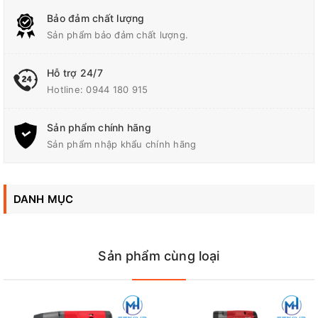
DTW1002RTJ
là chế độ siết bu lông tự động. Khi bạn đặt máy ở
Bảo đảm chất lượng
chế độ này, máy sẽ tự động ngắt khi đạt lực siết mong muốn,
giúp tránh tình trạng quá siết hoặc hỏng bu lông. Điều này giúp
Sản phẩm bảo đảm chất lượng.
bảo vệ cả máy và vật liệu bạn đang làm việc.
Hỗ trợ 24/7
Ngoài ra, máy còn có một số tính năng an toàn khác như hệ
Hotline:
0944 180 915
thống phanh điện tử và khóa trục để tránh tai nạn trong quá
trình sử dụng. Bạn cũng có thể dễ dàng thay đổi đầu siết bu
lông để phù hợp với các kích cỡ khác nhau.
Sản phẩm chính hãng
Sản phẩm nhập khẩu chính hãng
Về thiết kế, máy có thân máy nhỏ gọn và trọng lượng nhẹ, giúp
bạn dễ dàng di chuyển và sử dụng trong các không gian hẹp.
Tay cầm được thiết kế chắc chắn và có lớp cao su chống trơn
DANH MỤC
trượt, giúp bạn cầm máy một cách thoải mái và an toàn trong
quá trình làm việc.
Cuối cùng, hãy nói về độ bền của
máy siết bu lông Makita
Sản phẩm cùng loại
DTW1002RTJ
. Với chất liệu kim loại và nhựa cao cấp, máy có
độ bền cao và có thể hoạt động liên tục trong nhiều giờ đồng hồ
mà không gặp sự cố. Ngoài ra, Makita còn cung cấp bảo hành
12 tháng cho máy, giúp bạn yên tâm sử dụng trong thời gian