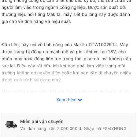
trong những công cụ cần thiết cho các kỹ sư, thợ sửa chữa và
người làm việc trong ngành công nghiệp. Được sản xuất bởi
thương hiệu nổi tiếng Makita, máy siết bu lông này được đánh
giá cao về tính năng và hiệu suất.
Đầu tiên, hãy nói về tính năng của Makita DTW1002RTJ. Máy
được trang bị động cơ mạnh mẽ và pin Lithium-Ion 18V, cho
phép máy hoạt động liên tục trong thời gian dài mà không cần
sạc lại. Điều này rất hữu ích khi bạn phải làm việc trong môi
trường không có nguồn điện hoặc khi bạn cần di chuyển nhiều
trong quá trình sử dụng máy.
Máy có khả năng siết chặt các loại bu lông với đường kính từ
12mm đến 38mm và lực siết tối đa lên đến 1.000 Nm. Điều này
Xem thêm
cho phép máy làm việc hiệu quả trên nhiều loại vật liệu khác
nhau, từ kim loại đến gỗ và nhựa. Điều chỉnh lực siết cũng rất dễ
dàng với các nút điều khiển trên thân máy.
Miễn phí vận chuyển
Với đơn hàng trên 2.000.000 đ. Nhập mã FSMYHUNG
Một tính năng đặc biệt của
máy siết bu lông Makita