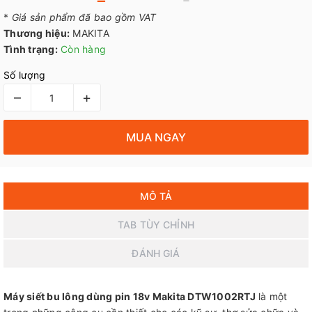
*
Giá sản phẩm đã bao gồm VAT
Thương hiệu:
MAKITA
Tình trạng:
Còn hàng
Số lượng
–
+
MUA NGAY
MÔ TẢ
TAB TÙY CHỈNH
ĐÁNH GIÁ
Máy siết bu lông dùng pin 18v Makita DTW1002RTJ
là một