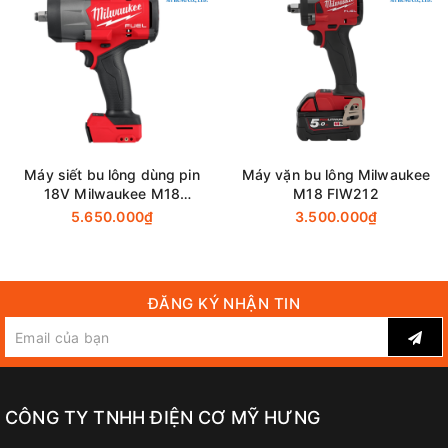
dài.
Thông số kỹ thuật
Ốc tiêu chuẩn: M12 - M30
Khả Năng
Ốc đàn hồi cao: M10 - M24
Máy siết bu lông dùng pin
Máy vặn bu lông Milwaukee
18V Milwaukee M18
M18 FIW212
FHIW2F12-0X0 (Chưa Pin &
2 PIN 18v 5.0Ah, sạc
5.650.000₫
3.500.000₫
Đi Kèm
Sạc)
nhanh DC18RC
CỨNG/ VỪA/ MỀM: 0-
Lưc đập/Tốc độ đập
ĐĂNG KÝ NHẬN TIN
2,200/ 0-2,000/ 0-1,800
Lực Siết Tối Đa
1,000N·m
CÔNG TY TNHH ĐIỆN CƠ MỸ HƯNG
BL1850B: 3.6kg -
Trọng Lượng
BL1815N: 3.3kg