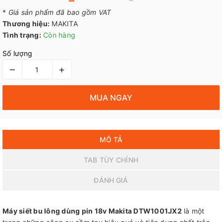
*
Giá sản phẩm đã bao gồm VAT
Thương hiệu:
MAKITA
Tình trạng:
Còn hàng
Số lượng
–
+
MUA NGAY
MÔ TẢ
TAB TÙY CHỈNH
ĐÁNH GIÁ
Máy siết bu lông dùng pin 18v Makita DTW1001JX2
là một