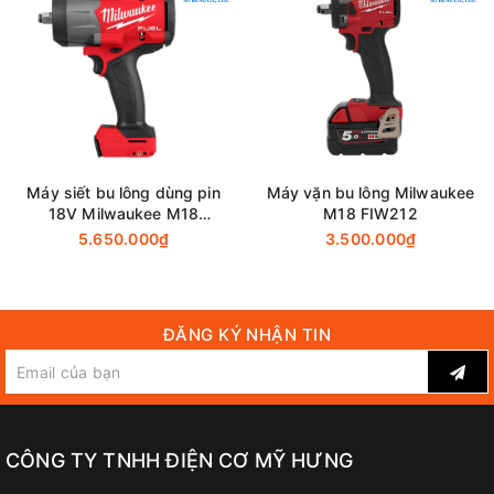
Khả Năng
Ốc đàn hồi cao: M10 - M24
2 PIN 18V 5.0Ah, sạc
Đi Kèm
nhanh DC18RC, Thùng
Makpac 3
Máy siết bu lông dùng pin
Máy vặn bu lông Milwaukee
18V Milwaukee M18
M18 FIW212
CỨNG/ VỪA/ MỀM: 0-
FHIW2F12-0X0 (Chưa Pin &
5.650.000₫
3.500.000₫
Lưc đập/Tốc độ đập
2,200/ 0-2,000/ 0-1,800
Sạc)
lần/phút
ĐĂNG KÝ NHẬN TIN
Lực Siết Tối Đa
1,050N·m
BL1850B: 3.7kg -
Trọng Lượng
BL1815N: 3.4kg
CÔNG TY TNHH ĐIỆN CƠ MỸ HƯNG
CỨNG/ VỪA/ MỀM: 0-