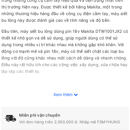
trong những công cụ cầm tay hiệu quả và tiện dụng nhất trên
thị trường hiện nay. Được thiết kế bởi hãng Makita, một trong
những thương hiệu hàng đầu về công cụ điện cầm tay, máy siết
bu lông này được đánh giá cao về tính năng và độ bền.
Đầu tiên, máy siết bu lông dùng pin 18v Makita DTW1001JX2 có
thiết kế nhỏ gọn và dễ sử dụng, giúp người dùng có thể sử
dụng trong nhiều vị trí khác nhau mà không gặp khó khăn. Với
động cơ mạnh mẽ và pin 18v, máy có thể siết chặt các loại bu
lông với độ cứng khác nhau một cách dễ dàng và nhanh chóng.
Điều này rất hữu ích cho các công việc xây dựng, sửa chữa hay
lắp ráp các thiết bị.
Máy còn có tính năng tự động ngắt khi đạt mức siết đủ, giúp
Xem thêm
người dùng không phải lo lắng về việc siết quá chặt và gây hư
hỏng cho các chi tiết. Điều này cũng giúp kéo dài tuổi thọ của
máy và giảm thiểu tình trạng hỏng hóc.
Miễn phí vận chuyển
Với đơn hàng trên 2.000.000 đ. Nhập mã FSMYHUNG
Một điểm đặc biệt nổi bật của máy siết bu lông này là sử dụng