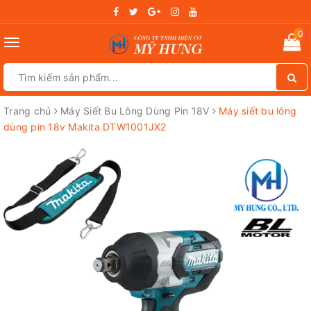
0
Toggle
navigation
Trang chủ
Máy Siết Bu Lông Dùng Pin 18V
Máy siết bu lông
dùng pin 18v Makita DTW1001JX2