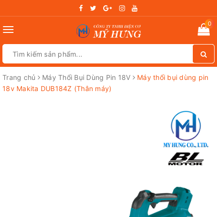
0
Toggle
navigation
Trang chủ
Máy Thổi Bụi Dùng Pin 18V
Máy thổi bụi dùng pin
18v Makita DUB184Z (Thân máy)