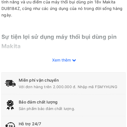
tính năng và ưu điểm của máy thổi bụi dùng pin 18v Makita
DUB184Z, cũng như các ứng dụng của nó trong đời sống hàng
ngày.
Sự tiện lợi sử dụng máy thổi bụi dùng pin
Makita
Máy thổi bụi dùng pin 18v Makita DUB184Z được thiết kế với
Xem thêm
kích thước nhỏ gọn và trọng lượng nhẹ, chỉ khoảng 3kg khi có
pin. Điều này giúp cho người sử dụng có thể dễ dàng di chuyển
và sử dụng máy trong các không gian hẹp và khó tiếp cận. Đặc
Miễn phí vận chuyển
biệt, với tính năng không dây,
máy thổi bụi Makita DUB184Z
sẽ
Với đơn hàng trên 2.000.000 đ. Nhập mã FSMYHUNG
giúp bạn thoải mái làm việc mà không bị ràng buộc bởi dây điện
hay phải tìm kiếm nguồn điện gần nhất.
Bảo đảm chất lượng
Máy thổi bụi dùng pin 18v Makita DUB184Z cũng được trang bị
Sản phẩm bảo đảm chất lượng.
công nghệ XPT (eXtreme Protection Technology) - một công
nghệ độc quyền của Makita giúp bảo vệ máy khỏi bụi và nước
Hỗ trợ 24/7
hiệu quả. Điều này làm cho máy có tuổi thọ cao hơn và đảm bảo