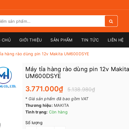
 CHỦ
GIỚI THIỆU
SẢN PHẨM
TIN TỨC
LIÊN HỆ
ỉa hàng rào dùng pin 12v Makita UM600DSYE
Máy tỉa hàng rào dùng pin 12v Makit
UM600DSYE
3.771.000₫
5.138.980₫
*
Giá sản phẩm đã bao gồm VAT
Thương hiệu:
MAKITA
Tình trạng:
Còn hàng
Số lượng