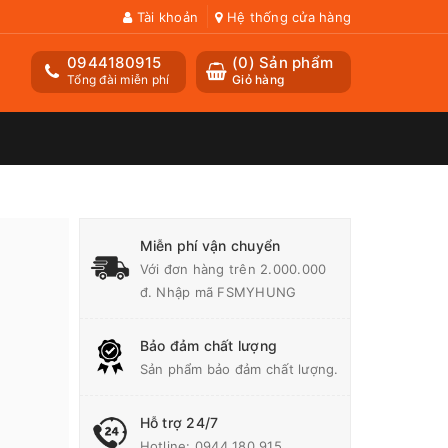
Tài khoản
Hệ thống cửa hàng
0944180915
(
0
) Sản phẩm
Tổng đài miễn phí
Giỏ hàng
a
Miễn phí vận chuyển
Với đơn hàng trên 2.000.000
đ. Nhập mã FSMYHUNG
Bảo đảm chất lượng
Sản phẩm bảo đảm chất lượng.
Hỗ trợ 24/7
Hotline:
0944 180 915