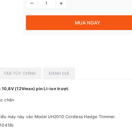
–
+
MUA NGAY
TAB TÙY CHỈNH
ĐÁNH GIÁ
10,8V (12Vmax) pin Li-ion trượt.
ắc chắn
 kiểu máy này vào Model UH201D Cordless Hedge Trimmer.
L1041B)