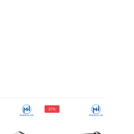
27%
26%