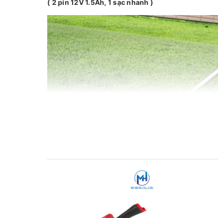
( 2 pin 12V 1.5Ah, 1 sạc nhanh )