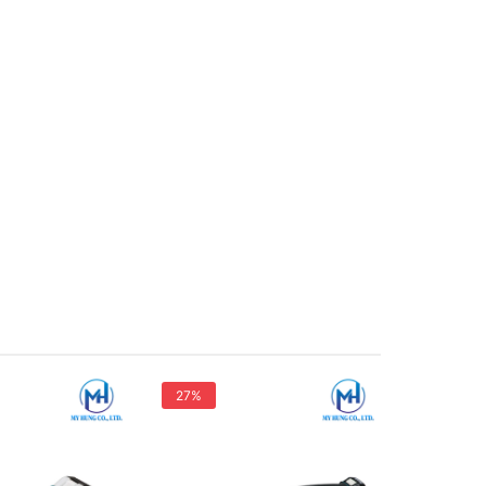
27%
26%