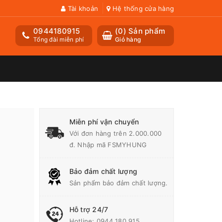
Tài khoản
Hệ thống cửa hàng
0944180915
(
0
) Sản phẩm
Tổng đài miễn phí
Giỏ hàng
a
Miễn phí vận chuyển
Với đơn hàng trên 2.000.000
đ. Nhập mã FSMYHUNG
Bảo đảm chất lượng
Sản phẩm bảo đảm chất lượng.
Hỗ trợ 24/7
Hotline:
0944 180 915