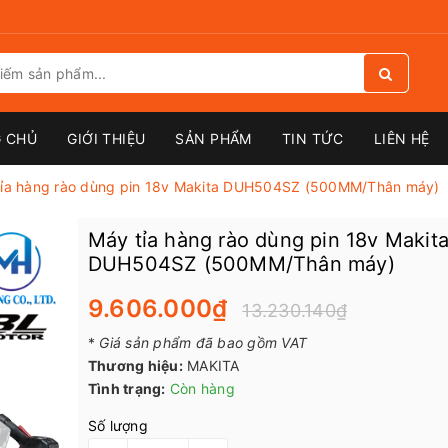
 CHỦ
GIỚI THIỆU
SẢN PHẨM
TIN TỨC
LIÊN HỆ
tỉa hàng rào dùng pin 18v Makita DUH504SZ (500MM/Thân máy)
Máy tỉa hàng rào dùng pin 18v Makit
DUH504SZ (500MM/Thân máy)
9.606.000₫
13.230.140₫
*
Giá sản phẩm đã bao gồm VAT
Thương hiệu:
MAKITA
Tình trạng:
Còn hàng
Số lượng