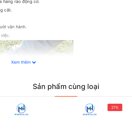
ỉa hàng rào động cơ.
g cắt.
ười vận hành.
việc.
Xem thêm
Sản phẩm cùng loại
27%