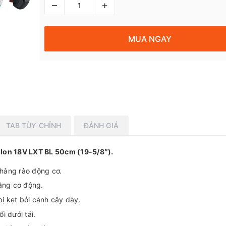
–
+
MUA NGAY
TAB TÙY CHỈNH
ĐÁNH GIÁ
-Ion 18V LXT BL 50cm (19-5/8″).
 hàng rào động cơ.
ăng cơ động.
bị kẹt bởi cành cây dày.
i dưới tải.