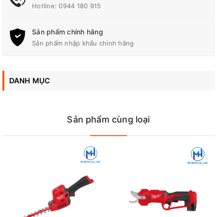
Hotline:
0944 180 915
Với pin 40v 2.5Ah: 1,123 x
Kích thước (L X W X H)
225 x 199 mm
Sản phẩm chính hãng
Sản phẩm nhập khẩu chính hãng
Công Suất/Khả năng Cắt
25.0 mm
Tối Đa
DANH MỤC
Công suất tối đa
720 W
Trọng Lượng
4.6 - 4.9 kg
Sản phẩm cùng loại
Cao/ Vừa / Thấp: 4,000 /
Nhịp Cắt
3,000 / 2,000 lần/phút
Sản phẩm chưa bao gồm pin sạc, xem thêm pin sạc phù hợp
với sản phẩm tại đây:
PINSAC40V