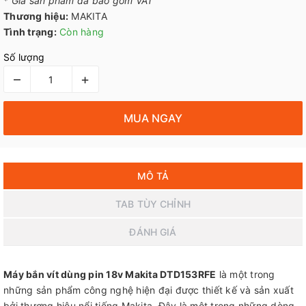
*
Giá sản phẩm đã bao gồm VAT
Thương hiệu:
MAKITA
Tình trạng:
Còn hàng
Số lượng
–
+
MUA NGAY
MÔ TẢ
TAB TÙY CHỈNH
ĐÁNH GIÁ
Máy bắn vít dùng pin 18v Makita DTD153RFE
là một trong
những sản phẩm công nghệ hiện đại được thiết kế và sản xuất
bởi thương hiệu nổi tiếng Makita. Đây là một trong những dòng