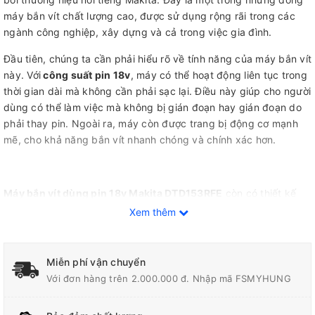
máy bắn vít chất lượng cao, được sử dụng rộng rãi trong các
ngành công nghiệp, xây dựng và cả trong việc gia đình.
Đầu tiên, chúng ta cần phải hiểu rõ về tính năng của máy bắn vít
này. Với
công suất pin 18v
, máy có thể hoạt động liên tục trong
thời gian dài mà không cần phải sạc lại. Điều này giúp cho người
dùng có thể làm việc mà không bị gián đoạn hay gián đoạn do
phải thay pin. Ngoài ra, máy còn được trang bị động cơ mạnh
mẽ, cho khả năng bắn vít nhanh chóng và chính xác hơn.
Máy bắn vít dùng pin 18v Makita DTD153RFE
còn có thiết kế
nhỏ gọn và tiện lợi, giúp cho người dùng có thể sử dụng một
Xem thêm
cách dễ dàng và linh hoạt. Kích thước nhỏ gọn của máy cũng
giúp cho người dùng có thể làm việc trong những không gian
hẹp hay khó tiếp cận. Ngoài ra, máy còn được trang bị đèn LED
Miễn phí vận chuyển
chiếu sáng, giúp cho người dùng có thể làm việc trong điều kiện
Với đơn hàng trên 2.000.000 đ. Nhập mã FSMYHUNG
thiếu sáng một cách dễ dàng và thuận tiện.