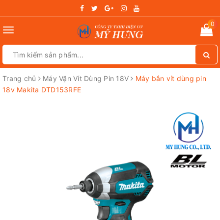
0
Toggle
navigation
Trang chủ
Máy Vặn Vít Dùng Pin 18V
Máy bắn vít dùng pin
18v Makita DTD153RFE