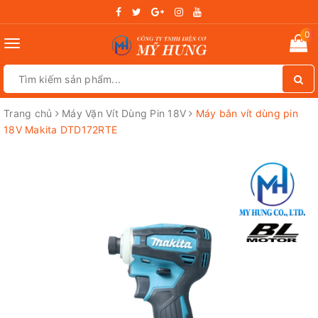
0
Toggle
navigation
Trang chủ
Máy Vặn Vít Dùng Pin 18V
Máy bắn vít dùng pin
18V Makita DTD172RTE