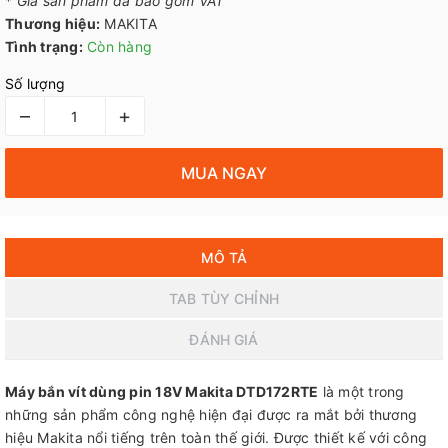
*
Giá sản phẩm đã bao gồm VAT
Thương hiệu:
MAKITA
Tình trạng:
Còn hàng
Số lượng
–
+
MUA NGAY
MÔ TẢ
TAB TÙY CHỈNH
ĐÁNH GIÁ
Máy bắn vít dùng pin 18V Makita DTD172RTE
là một trong
những sản phẩm công nghệ hiện đại được ra mắt bởi thương
hiệu Makita nổi tiếng trên toàn thế giới. Được thiết kế với công