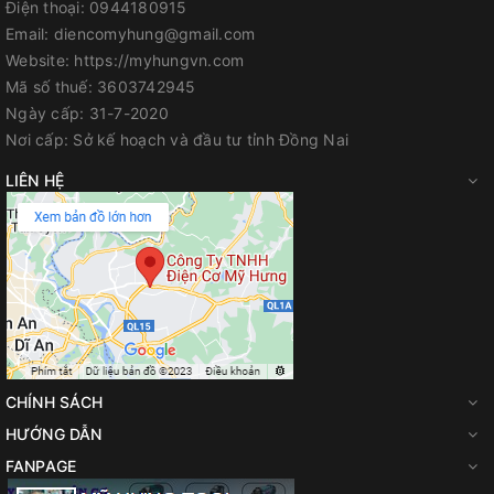
Điện thoại:
0944180915
2 PIN 18v 5.0Ah, sạc
Đi Kèm
Email:
diencomyhung@gmail.com
nhanh DC18RC
Website:
https://myhungvn.com
Mã số thuế:
3603742945
Cứng/ Vừa/ Mềm: 170 / 50
Ngày cấp:
31-7-2020
Lực siết
/ 20 N·m
Nơi cấp:
Sở kế hoạch và đầu tư tỉnh Đồng Nai
LIÊN HỆ
Chuôi Lục Giác
6.35 mm
Rất cứng/ Cứng/ Trung
bình/ Mềm/Gỗ/Bu lông/
T(2) chế độ: 0 - 3,800 /
Lưc đập/Tốc độ đập
3,600 / 2,600 / 1,100 /
3,800 / 3,800 / 2,600
lần/phút
CHÍNH SÁCH
HƯỚNG DẪN
Lực Siết Tối Đa
180 N·m
FANPAGE
Trọng Lượng
1.2 - 1.5 kg