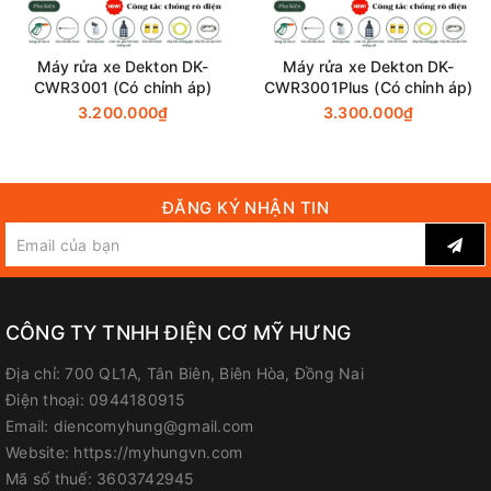
pin sạc tại đây:
DHW080PT2
Máy rửa xe Dekton DK-
Máy rửa xe Dekton DK-
Đại Lý Phân Phối Makita, Bosch Chính Hãng Tại Biên Hòa -
CWR3001 (Có chỉnh áp)
CWR3001Plus (Có chỉnh áp)
Đồng Nai
3.200.000₫
3.300.000₫
Công Ty TNHH Điện Cơ Mỹ Hưng
Địa chỉ: 700 Quốc lộ 1A, Tân Biên, Biên Hòa, Đồng Nai
ĐĂNG KÝ NHẬN TIN
Hotline / Zalo: 0944 180 915
FanPage
:
Facebook.com/diencomyhung
Website
:
myhungvn.com
CÔNG TY TNHH ĐIỆN CƠ MỸ HƯNG
Gmail
:
makitadongnai@gmail.com
Địa chỉ:
700 QL1A, Tân Biên, Biên Hòa, Đồng Nai
Điện thoại:
0944180915
Email:
diencomyhung@gmail.com
Website:
https://myhungvn.com
Mã số thuế:
3603742945