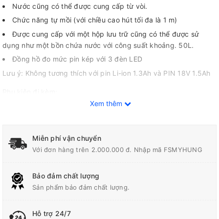
Nước cũng có thể được cung cấp từ vòi.
Chức năng tự mồi (với chiều cao hút tối đa là 1 m)
Được cung cấp với một hộp lưu trữ cũng có thể được sử
dụng như một bồn chứa nước với công suất khoảng. 50L.
Đồng hồ đo mức pin kép với 3 đèn LED
Lưu ý: Không tương thích với pin Li-ion 1.3Ah và PIN 18V 1.5Ah
Phụ kiện đi kèm:
Xem thêm
Đầu xịt thẳng và dẹt,
ống xịt nước áp lực cao,
Miễn phí vận chuyển
súng xịt, ống hút nước,
Với đơn hàng trên 2.000.000 đ. Nhập mã FSMYHUNG
phụ kiện vệ sinh,
đầu xịt rửa, đầu nối,
Bảo đảm chất lượng
đầu nối nhanh, thùng đựng nước
Sản phẩm bảo đảm chất lượng.
Thông số kỹ thuật
Hỗ trợ 24/7