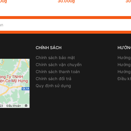
00₫
30.000₫
30
CHÍNH SÁCH
HƯỚN
Chính sách bảo mật
Hướng
Chính sách vận chuyển
Hướng 
Chính sách thanh toán
Hướng
Chính sách đổi trả
Điều k
Quy định sử dụng