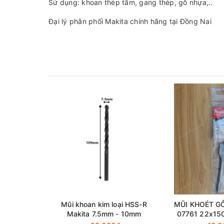
Sử dụng: khoan thép tấm, gang thép, gỗ nhựa,..
Đại lý phân phối Makita chính hãng tại Đồng Nai
Mũi khoan kim loại HSS-R
MŨI KHOÉT G
Makita 7.5mm - 10mm
07761 22x1
HÃ