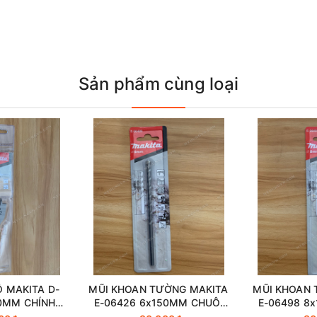
Sản phẩm cùng loại
Ỗ MAKITA D-
MŨI KHOAN TƯỜNG MAKITA
MŨI KHOAN 
50MM CHÍNH
E-06426 6x150MM CHUÔI
E-06498 8
NG
KẸP CHÍNH HÃNG
KẸP CH