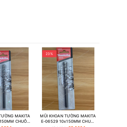
23%
24%
TƯỜNG MAKITA
MŨI KHOAN TƯỜNG MAKITA
MŨI KHOA
x150MM CHUÔI
E-06529 10x150MM CHUÔI
E-06541 
ÍNH HÃNG
KẸP CHÍNH HÃNG
KẸP 