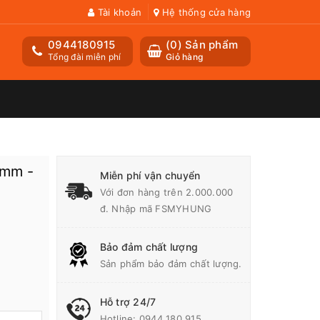
Tài khoản
Hệ thống cửa hàng
0944180915
(
0
) Sản phẩm
Tổng đài miễn phí
Giỏ hàng
2mm -
Miễn phí vận chuyển
Với đơn hàng trên 2.000.000
đ. Nhập mã FSMYHUNG
Bảo đảm chất lượng
Sản phẩm bảo đảm chất lượng.
Hỗ trợ 24/7
Hotline:
0944 180 915