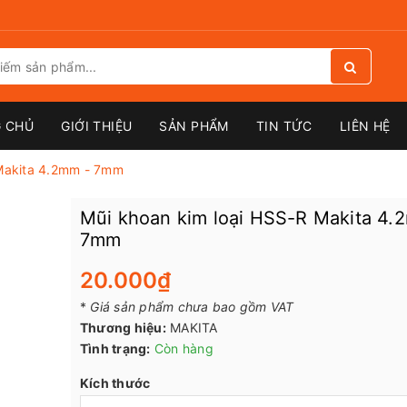
 CHỦ
GIỚI THIỆU
SẢN PHẨM
TIN TỨC
LIÊN HỆ
 Makita 4.2mm - 7mm
Mũi khoan kim loại HSS-R Makita 4.
7mm
20.000₫
*
Giá sản phẩm chưa bao gồm VAT
Thương hiệu:
MAKITA
Tình trạng:
Còn hàng
Kích thước