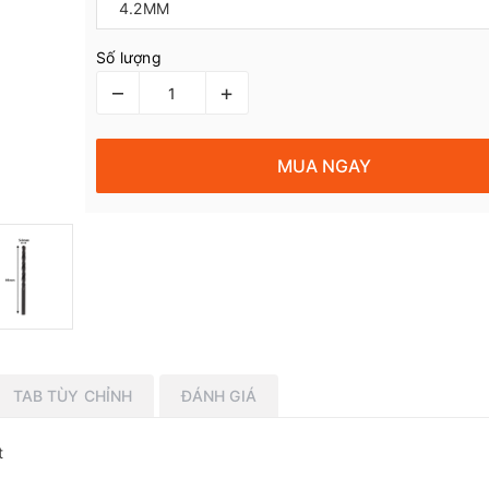
Số lượng
–
+
MUA NGAY
TAB TÙY CHỈNH
ĐÁNH GIÁ
t