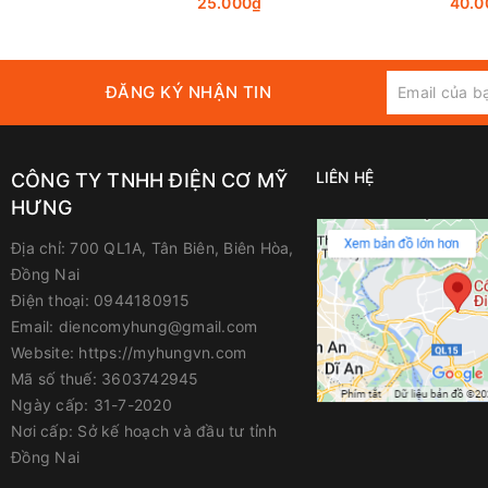
25.000₫
40.0
ĐĂNG KÝ NHẬN TIN
LIÊN HỆ
CÔNG TY TNHH ĐIỆN CƠ MỸ
HƯNG
Địa chỉ:
700 QL1A, Tân Biên, Biên Hòa,
Đồng Nai
Điện thoại:
0944180915
Email:
diencomyhung@gmail.com
Website:
https://myhungvn.com
Mã số thuế:
3603742945
Ngày cấp:
31-7-2020
Nơi cấp:
Sở kế hoạch và đầu tư tỉnh
Đồng Nai