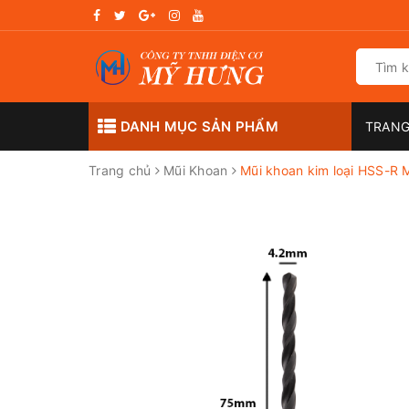
DANH MỤC SẢN PHẨM
TRANG
Trang chủ
Mũi Khoan
Mũi khoan kim loại HSS-R