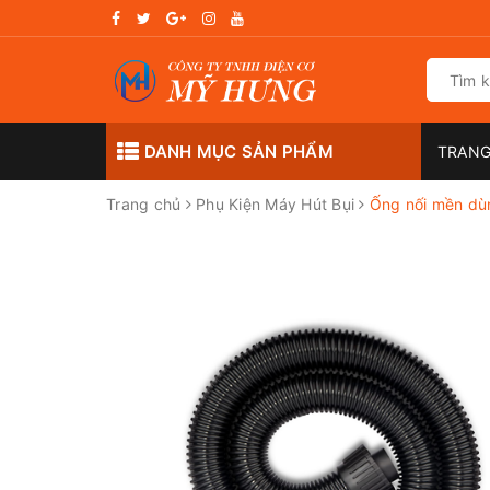
DANH MỤC SẢN PHẨM
TRANG
Trang chủ
Phụ Kiện Máy Hút Bụi
Ống nối mền dù