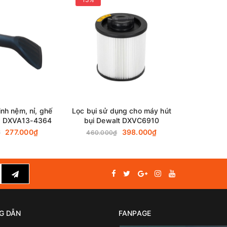
inh nệm, nỉ, ghế
Lọc bụi sử dụng cho máy hút
Túi đựng
lt DXVA13-4364
bụi Dewalt DXVC6910
máy hút 
277.000₫
398.000₫
₫
460.000₫
310.0
G DẪN
FANPAGE