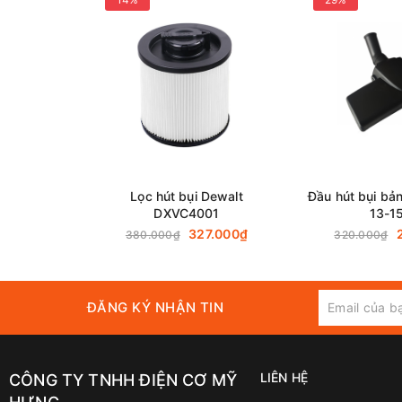
Lọc hút bụi Dewalt
Đầu hút bụi bản
DXVC4001
13-1
327.000₫
380.000₫
320.000₫
ĐĂNG KÝ NHẬN TIN
LIÊN HỆ
CÔNG TY TNHH ĐIỆN CƠ MỸ