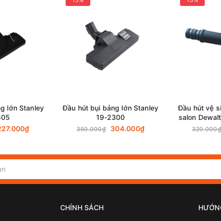
g lớn Stanley
Đầu hút bụi bảng lớn Stanley
Đầu hút vệ s
505
19-2300
salon Dewa
227.000₫
304.000₫
350.000₫
320.000
CHÍNH SÁCH
HƯỚN