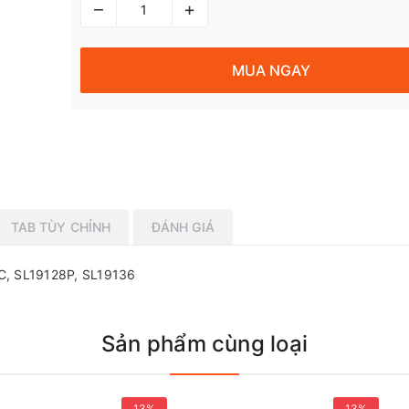
–
+
MUA NGAY
TAB TÙY CHỈNH
ĐÁNH GIÁ
C, SL19128P, SL19136
Sản phẩm cùng loại
13%
13%