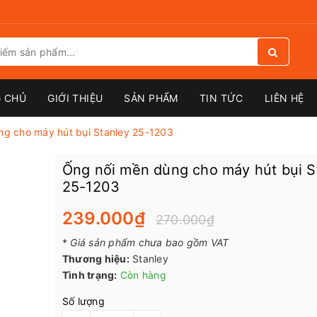
 CHỦ
GIỚI THIỆU
SẢN PHẨM
TIN TỨC
LIÊN HỆ
ng cho máy hút bụi Stanley 25-1203
Ống nối mền dùng cho máy hút bụi S
25-1203
239.000₫
270.000₫
*
Giá sản phẩm chưa bao gồm VAT
Thương hiệu:
Stanley
Tình trạng:
Còn hàng
Số lượng