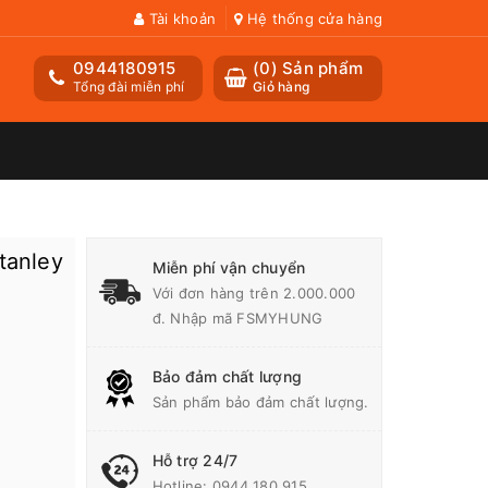
Tài khoản
Hệ thống cửa hàng
0944180915
(
0
) Sản phẩm
Tổng đài miễn phí
Giỏ hàng
tanley
Miễn phí vận chuyển
Với đơn hàng trên 2.000.000
đ. Nhập mã FSMYHUNG
Bảo đảm chất lượng
Sản phẩm bảo đảm chất lượng.
Hỗ trợ 24/7
Hotline:
0944 180 915