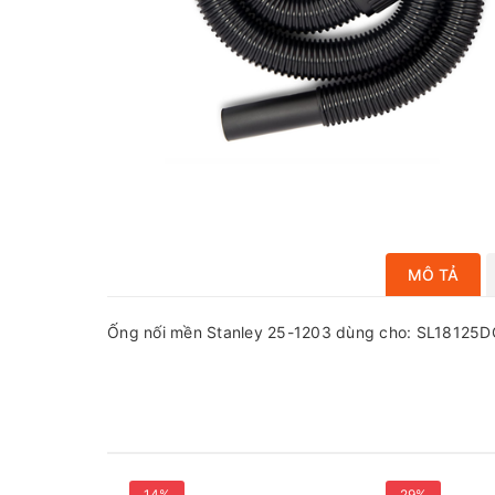
MÔ TẢ
Ống nối mền Stanley 25-1203 dùng cho: SL18125D
14%
29%