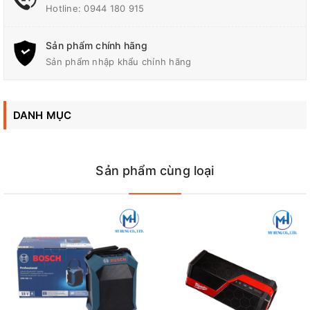
Thông số kỹ thuật
Hotline:
0944 180 915
Phiên bản 5.0
Sản phẩm chính hãng
Sản phẩm nhập khẩu chính hãng
Phạm vi phát tối đa (Tối
ưu): 10 m
Phạm vi phát tối đa (Khả
DANH MỤC
Bluetooth
thi): 30 m
Cấp điện truyền động: 2
Sản phẩm cùng loại
Cấu hình Bluetooth tương
thích: A2DP
280 x 171 x 434 mm
Kích thước (L X W X H)
Tần Số
FM / AM: 522 / 1,710 kHz