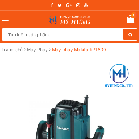
0
Toggle
navigation
Trang chủ
Máy Phay
Máy phay Makita RP1800