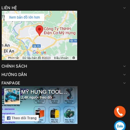
LIÊN HỆ
Gmail
:
makitadongnai@gmail.com
CHÍNH SÁCH
HƯỚNG DẪN
FANPAGE