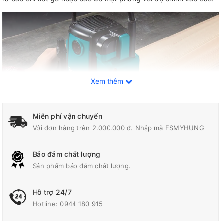
Xem thêm
Miễn phí vận chuyển
Với đơn hàng trên 2.000.000 đ. Nhập mã FSMYHUNG
Bảo đảm chất lượng
Sản phẩm bảo đảm chất lượng.
Thiết kế của máy phay này cũng rất tiện lợi với tay cầm
ergonomically thiết kế để cung cấp sự thoải mái khi sử dụng
trong thời gian dài. Ngoài ra, máy còn có hệ thống điều chỉnh độ
Hỗ trợ 24/7
sâu phay linh hoạt, giúp người dùng dễ dàng điều chỉnh theo
Hotline:
0944 180 915
nhu cầu cụ thể của từng dự án.