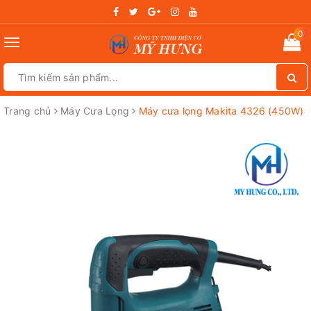
0
Toggle
navigation
Trang chủ
Máy Cưa Lọng
Máy cưa lọng Makita 4326 (450W)