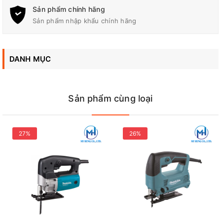
Độ Xọc
18 mm
Sản phẩm chính hãng
Sản phẩm nhập khẩu chính hãng
Trọng Lượng
1.9 kg
Dây Dẫn Điện/Dây Pin
2.0 m
DANH MỤC
Nhịp Cắt
3,100 vòng/phút
Sản phẩm cùng loại
Đại Lý Phân Phối Makita, Bosch Chính Hãng Tại Biên Hòa -
27%
26%
Đồng Nai
Công Ty TNHH Điện Cơ Mỹ Hưng
Địa chỉ: 700 Quốc lộ 1A, Tân Biên, Biên Hòa, Đồng Nai
Hotline / Zalo: 0944 180 915
FanPage
:
Facebook.com/diencomyhung