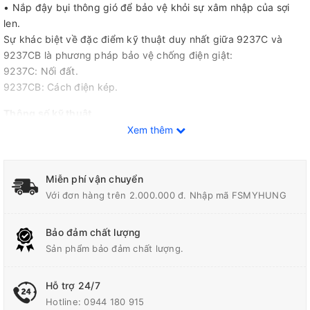
• Nắp đậy bụi thông gió để bảo vệ khỏi sự xâm nhập của sợi
len.
Sự khác biệt về đặc điểm kỹ thuật duy nhất giữa 9237C và
9237CB là phương pháp bảo vệ chống điện giật:
9237C: Nối đất.
9237CB: Cách điện kép.
Thông số kỹ thuật
Xem thêm
Sức Chứa/Khả Năng Chứa
180 mm
Miễn phí vận chuyển
Công Suất Đầu Vào
1,200W
Với đơn hàng trên 2.000.000 đ. Nhập mã FSMYHUNG
431 x 198 x 187 mm (17 x
Bảo đảm chất lượng
Kích thước (L X W X H)
7-3/4 x 7-3/8")
Sản phẩm bảo đảm chất lượng.
Trọng Lượng
3.2 - 3.4 kg (7 - 7.5 lbs.)
Hỗ trợ 24/7
Hotline:
0944 180 915