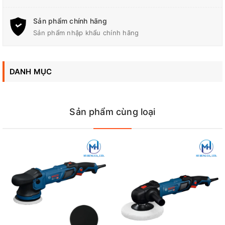
Tốc Độ Không Tải
0-3,200
Sản phẩm chính hãng
Dây Dẫn Điện/Dây Pin
2.5 m (8.2 ft)
Sản phẩm nhập khẩu chính hãng
DANH MỤC
Đại Lý Phân Phối Makita, Bosch Chính Hãng Tại Biên Hòa -
Đồng Nai
Công Ty TNHH Điện Cơ Mỹ Hưng
Sản phẩm cùng loại
Địa chỉ: 700 Quốc lộ 1A, Tân Biên, Biên Hòa, Đồng Nai
Hotline / Zalo: 0944 180 915
FanPage
:
Facebook.com/diencomyhung
Website
:
myhungvn.com
Gmail
:
makitadongnai@gmail.com