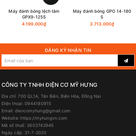
Máy đánh bóng lệch tâm
Máy đánh bóng GPO 14-180
GPX9-125S
S
4.199.000₫
3.713.000₫
ĐĂNG KÝ NHẬN TIN
CÔNG TY TNHH ĐIỆN CƠ MỸ HƯNG
Địa chỉ:
700 QL1A, Tân Biên, Biên Hòa, Đồng Nai
Điện thoại:
0944180915
Email:
diencomyhung@gmail.com
Website:
https://myhungvn.com
Mã số thuế:
3603742945
Ngày cấp:
31-7-2020