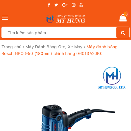
0
Toggle
navigation
Trang chủ
Máy Đánh Bóng Oto, Xe Máy
Máy đánh bóng
Bosch GPO 950 (180mm) chính hãng 06013A20K0