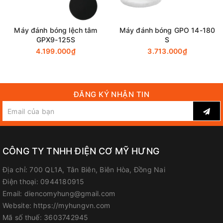
Địa chỉ: 700 Quốc lộ 1A, Tân Biên, Biên Hòa, Đồng Nai
Hotline / Zalo: 0944 180 915
Máy đánh bóng lệch tâm
Máy đánh bóng GPO 14-180
GPX9-125S
S
FanPage
:
Facebook.com/diencomyhung
4.199.000₫
3.713.000₫
Website
:
myhungvn.com
Gmail
:
makitadongnai@gmail.com
ĐĂNG KÝ NHẬN TIN
CÔNG TY TNHH ĐIỆN CƠ MỸ HƯNG
Địa chỉ:
700 QL1A, Tân Biên, Biên Hòa, Đồng Nai
Điện thoại:
0944180915
Email:
diencomyhung@gmail.com
Website:
https://myhungvn.com
Mã số thuế:
3603742945