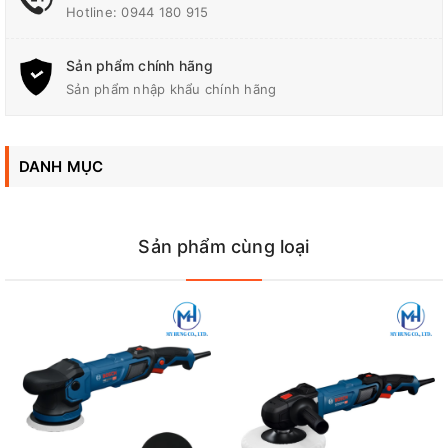
Hotline:
0944 180 915
Công suất đầu vào định
950 W
mức
Sản phẩm chính hãng
Sản phẩm nhập khẩu chính hãng
Tốc độ không tải
600 – 2.100 vòng/phút
Ren trục bánh mài
M14
DANH MỤC
Đá bọt đánh bóng, đường
180 mm
kính
Sản phẩm cùng loại
Trọng lượng
2,3 kg
Đại Lý Phân Phối Bosch, Makita Chính Hãng Tại Biên Hòa -
Đồng Nai
Công Ty TNHH Điện Cơ Mỹ Hưng