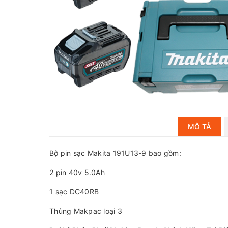
MÔ TẢ
Bộ pin sạc Makita 191U13-9 bao gồm:
2 pin 40v 5.0Ah
1 sạc DC40RB
Thùng Makpac loại 3