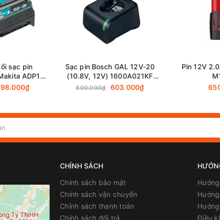
ổi sạc pin
Sạc pin Bosch GAL 12V-20
Pin 12V 2.
Makita ADP10
(10.8V, 12V) 1600A021KF
M
1-5)
chính hãng
98.000₫
603.000₫
65
809.000₫
CHÍNH SÁCH
HƯỚN
Chính sách bảo mật
Hướng
Chính sách vận chuyển
Hướng 
Chính sách thanh toán
Hướng
Chính sách đổi trả
Điều k