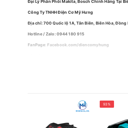
Đại Lý Phân Phối Makita, Bosch Chính Hãng Tại Bi
Công Ty TNHH Điện Cơ Mỹ Hưng
Địa chỉ: 700 Quốc lộ 1A, Tân Biên, Biên Hòa, Đồng 
Hotline / Zalo: 0944 180 915
FanPage
:
Facebook.com/diencomyhung
Website
:
myhungvn.com
Gmail
:
makitadongnai@gmail.com
93%