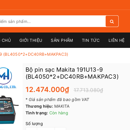
 CHỦ
GIỚI THIỆU
SẢN PHẨM
TIN TỨC
LIÊN HỆ
13-9 (BL4050*2+DC40RB+MAKPAC3)
Bộ pin sạc Makita 191U13-9
(BL4050*2+DC40RB+MAKPAC3)
12.474.000₫
17.713.080₫
*
Giá sản phẩm đã bao gồm VAT
Thương hiệu:
MAKITA
Tình trạng:
Còn hàng
Số lượng