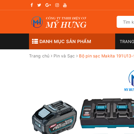
DANH MỤC SẢN PHẨM
TRANG
Trang chủ
Pin và Sạc
Bộ pin sạc Makita 191U