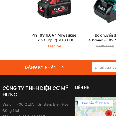
Pin 18V 6.0Ah Milwaukee
Bộ chuyển đ
(High Output) M18 HB6
40Vmax - 18V 
(191C1
Liên hệ
1.322.020₫
ĐĂNG KÝ NHẬN TIN
LIÊN HỆ
CÔNG TY TNHH ĐIỆN CƠ MỸ
HƯNG
Địa chỉ:
700 QL1A, Tân Biên, Biên Hòa,
Đồng Nai