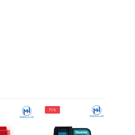
71%
31%