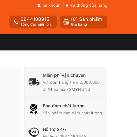
Tài khoản
Hệ thống cửa hàng
0944180915
(
0
) Sản phẩm
Tổng đài miễn phí
Giỏ hàng
Miễn phí vận chuyển
Với đơn hàng trên 2.000.000
đ. Nhập mã FSMYHUNG
Bảo đảm chất lượng
Sản phẩm bảo đảm chất lượng.
Hỗ trợ 24/7
Hotline:
0944 180 915