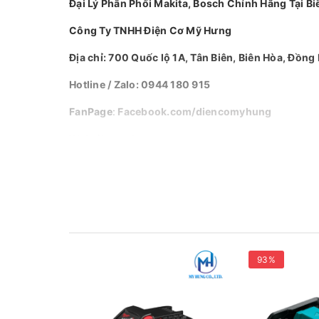
Đại Lý Phân Phối Makita, Bosch Chính Hãng Tại Bi
Công Ty TNHH Điện Cơ Mỹ Hưng
Địa chỉ: 700 Quốc lộ 1A, Tân Biên, Biên Hòa, Đồng 
Hotline / Zalo: 0944 180 915
FanPage
:
Facebook.com/diencomyhung
Website
:
myhungvn.com
Gmail
:
makitadongnai@gmail.com
93%