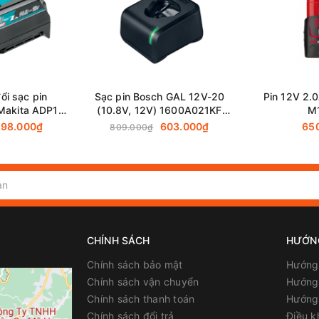
ổi sạc pin
Sạc pin Bosch GAL 12V-20
Pin 12V 2.
Makita ADP10
(10.8V, 12V) 1600A021KF
M
1-5)
chính hãng
98.000₫
603.000₫
65
809.000₫
CHÍNH SÁCH
HƯỚN
Chính sách bảo mật
Hướng
Chính sách vận chuyển
Hướng 
Chính sách thanh toán
Hướng
Chính sách đổi trả
Điều k