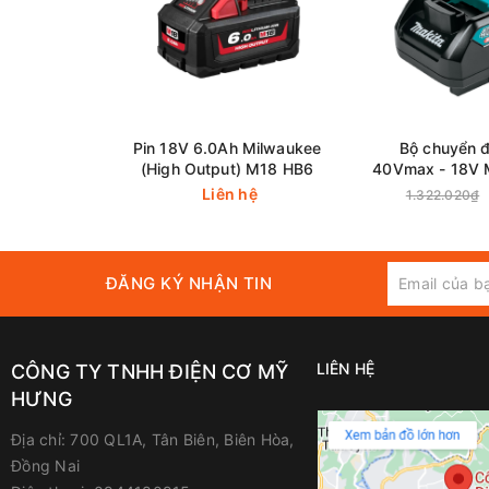
Pin 18V 6.0Ah Milwaukee
Bộ chuyển đ
(High Output) M18 HB6
40Vmax - 18V 
(191C1
Liên hệ
1.322.020₫
ĐĂNG KÝ NHẬN TIN
LIÊN HỆ
CÔNG TY TNHH ĐIỆN CƠ MỸ
HƯNG
Địa chỉ:
700 QL1A, Tân Biên, Biên Hòa,
Đồng Nai