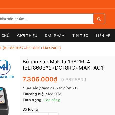
 CHỦ
GIỚI THIỆU
SẢN PHẨM
TIN TỨC
LIÊN HỆ
6-4 (BL1860B*2+DC18RC+MAKPAC1)
Bộ pin sạc Makita 198116-4
(BL1860B*2+DC18RC+MAKPAC1)
7.306.000₫
9.867.580₫
*
Giá sản phẩm đã bao gồm VAT
Thương hiệu:
MAKITA
Tình trạng:
Còn hàng
Số lượng