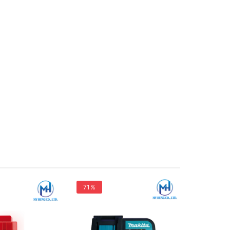
71%
31%