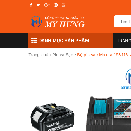
DANH MỤC SẢN PHẨM
TRANG
Trang chủ
Pin và Sạc
Bộ pin sạc Makita 19811