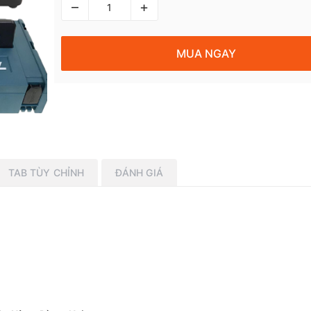
–
+
MUA NGAY
TAB TÙY CHỈNH
ĐÁNH GIÁ