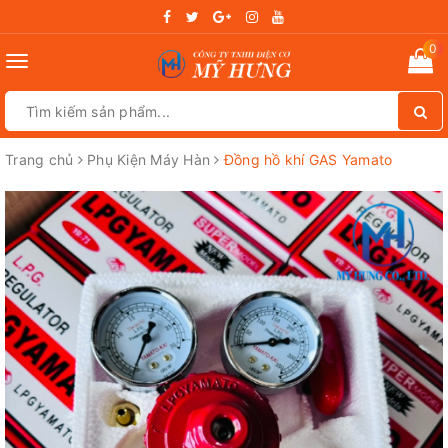
0
Toggle
navigation
Trang chủ
Phụ Kiện Máy Hàn
Đồng hồ khí GAS Yamato