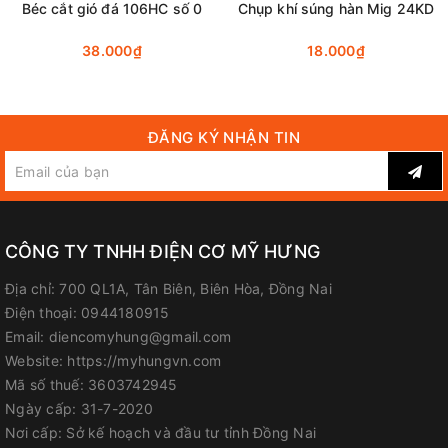
Béc cắt gió đá 106HC số 0
Chụp khí súng hàn Mig 24KD
38.000₫
18.000₫
ĐĂNG KÝ NHẬN TIN
CÔNG TY TNHH ĐIỆN CƠ MỸ HƯNG
Địa chỉ:
700 QL1A, Tân Biên, Biên Hòa, Đồng Nai
Điện thoại:
0944180915
Email:
diencomyhung@gmail.com
Website:
https://myhungvn.com
Mã số thuế:
3603742945
Ngày cấp:
31-7-2020
Nơi cấp:
Sở kế hoạch và đầu tư tỉnh Đồng Nai