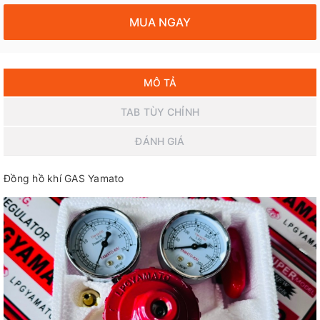
MUA NGAY
MÔ TẢ
TAB TÙY CHỈNH
ĐÁNH GIÁ
Đồng hồ khí GAS Yamato