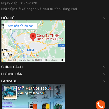
Ngày cấp:
31-7-2020
Website
:
myhungvn.com
Nơi cấp:
Sở kế hoạch và đầu tư tỉnh Đồng Nai
Gmail
:
makitadongnai@gmail.com
LIÊN HỆ
CHÍNH SÁCH
HƯỚNG DẪN
FANPAGE