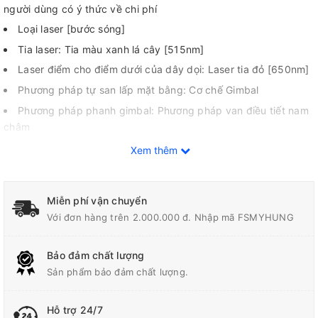
người dùng có ý thức về chi phí
Loại laser [bước sóng]
Tia laser: Tia màu xanh lá cây [515nm]
Laser điểm cho điểm dưới của dây dọi: Laser tia đỏ [650nm]
Phương pháp tự san lấp mặt bằng: Cơ chế Gimbal
Phương pháp phanh gimbal: Phương pháp van điều tiết nam
châm
SK20GD: 2V1H (1 dòng dọc
Xem thêm
cộng với 1 dòng ngang)
Không có điểm trên đường laser
Miễn phí vận chuyển
Lựa chọn chế độ 2 độ sáng: Eco → Normal
Với đơn hàng trên 2.000.000 đ. Nhập mã FSMYHUNG
Hiệu suất chống bụi và nước: XPT (Chỉ phần thân của Laser
dòng được xếp hạng IP54.)
Bảo đảm chất lượng
Sản phẩm bảo đảm chất lượng.
Hỗ trợ 24/7