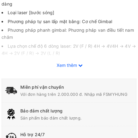
dàng
Loại laser [bước sóng]
Phương pháp tự san lấp mặt bằng: Cơ chế Gimbal
Phương pháp phanh gimbal: Phương pháp van điều tiết nam
châm
Lựa chọn chế độ 6 dòng laser: 2V (F / R) 4H → 4V4H → 4V →
4H → 2V (F / R) → 2V (L / R)
Lựa chọn chế độ 3 độ sáng: Sáng → Bình thường → Tiết kiệm
Xem thêm
Hiệu suất chống bụi và chống nhỏ giọt: XPT (Chỉ phần thân
của Laser dòng được xếp hạng IP54.)
Miễn phí vận chuyển
Với đơn hàng trên 2.000.000 đ. Nhập mã FSMYHUNG
Bảo đảm chất lượng
Sản phẩm bảo đảm chất lượng.
Hỗ trợ 24/7