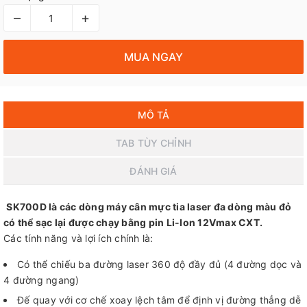
–
+
MUA NGAY
MÔ TẢ
TAB TÙY CHỈNH
ĐÁNH GIÁ
SK700D là các dòng máy cân mực tia laser đa dòng màu đỏ
có thể sạc lại được chạy bằng pin Li-Ion 12Vmax CXT.
Các tính năng và lợi ích chính là:
Có thể chiếu ba đường laser 360 độ đầy đủ (4 đường dọc và
4 đường ngang)
Đế quay với cơ chế xoay lệch tâm để định vị đường thẳng dễ