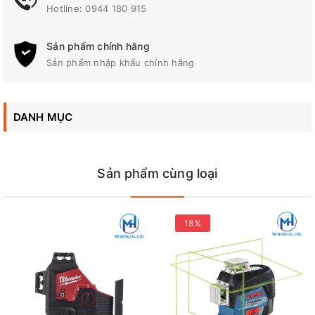
Hotline:
0944 180 915
Sản phẩm chính hãng
Sản phẩm nhập khẩu chính hãng
Thông số kỹ thuật
DANH MỤC
Kích thước (L X W X H)
149 x 104 x 153 mm
Sản phẩm cùng loại
Bước Sóng
630 - 645 nm
Số Đường Laser
4 đường
18%
Độ chính xác
±2 mm / 10 m
Vùng hiển thị phương
±4°
thẳng đứng