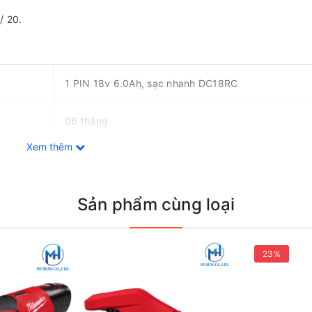
/ 20.
1 PIN 18v 6.0Ah, sạc nhanh DC18RC
06 tháng
Xem thêm
470W
2.8 - 3.1 kg (6.2 - 6.8 lbs.)
Sản phẩm cùng loại
Cao: 0 - 9,700 vòng/phút
23%
Thấp: 0 - 6,800 vòng/phút