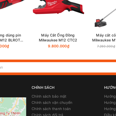
ên Hòa - Đồng Nai
Nai
ng dùng pin
Máy Cắt Ống Đồng
Máy cắt cỏ
 M12 BLROT-0
Milwaukee M12 CTC2
Milwaukee M
 & Sạc)
m
.000₫
9.800.000₫
7.260.000₫
CHÍNH SÁCH
HƯỚN
Chính sách bảo mật
Hướng
Chính sách vận chuyển
Hướng 
Chính sách thanh toán
Hướng
Chính sách đổi trả
Điều k