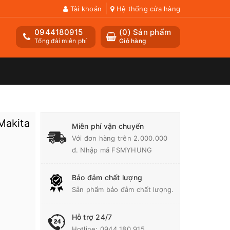
Tài khoản
Hệ thống cửa hàng
0944180915
(
0
) Sản phẩm
Tổng đài miễn phí
Giỏ hàng
Makita
Miễn phí vận chuyển
Với đơn hàng trên 2.000.000
đ. Nhập mã FSMYHUNG
Bảo đảm chất lượng
Sản phẩm bảo đảm chất lượng.
Hỗ trợ 24/7
Hotline:
0944 180 915