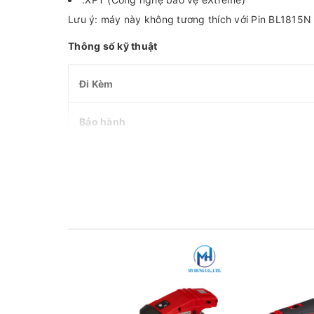
Lưu ý: máy này không tương thích với Pin BL1815N 
Thông số kỹ thuật
Đi Kèm
Bảo hành
Công suất tối đa
Trọng Lượng
Tốc Độ Không Tải