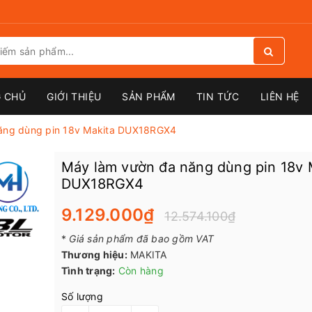
 CHỦ
GIỚI THIỆU
SẢN PHẨM
TIN TỨC
LIÊN HỆ
ăng dùng pin 18v Makita DUX18RGX4
Máy làm vườn đa năng dùng pin 18v 
DUX18RGX4
9.129.000₫
12.574.100₫
*
Giá sản phẩm đã bao gồm VAT
Thương hiệu:
MAKITA
Tình trạng:
Còn hàng
Số lượng