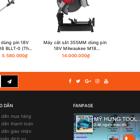
 dùng pin 18V
Máy cắt sắt 355MM dùng pin
Máy cắt 
18 BLLT-0 (Thân
18V Milwaukee M18
Milwauk
áy)
CHS355-0 (Thân máy)
(
5.580.000₫
14.000.000₫
11
G DẪN
FANPAGE
 dẫn mua hàng
dẫn thanh toán
 dẫn giao nhận
hoản dịch vụ