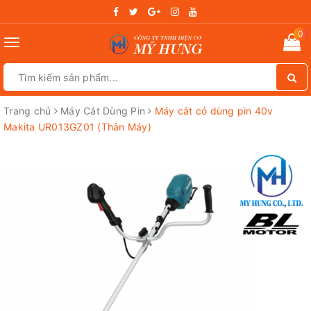
0
Toggle
navigation
Trang chủ
Máy Cắt Dùng Pin
Máy cắt cỏ dùng pin 40v
Makita UR013GZ01 (Thân Máy)