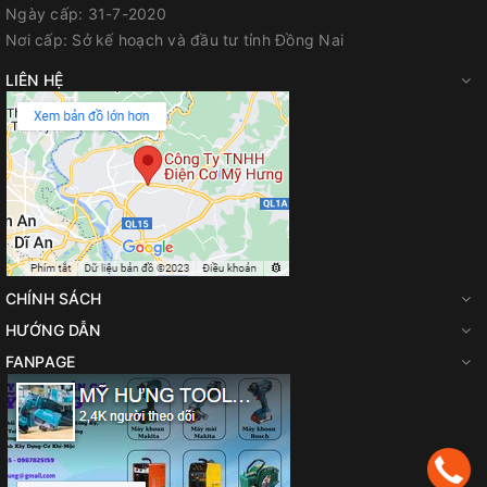
Ngày cấp:
31-7-2020
Kích Cỡ Trục
M10 x 1.25 LH
Nơi cấp:
Sở kế hoạch và đầu tư tỉnh Đồng Nai
LIÊN HỆ
Đại Lý Phân Phối Makita, Bosch Chính Hãng Tại Biên Hòa -
Đồng Nai
Công Ty TNHH Điện Cơ Mỹ Hưng
Địa chỉ: 700 Quốc lộ 1A, Tân Biên, Biên Hòa, Đồng Nai
Hotline / Zalo: 0944 180 915
CHÍNH SÁCH
FanPage
:
Facebook.com/diencomyhung
HƯỚNG DẪN
Website
:
myhungvn.com
FANPAGE
Gmail
:
makitadongnai@gmail.com