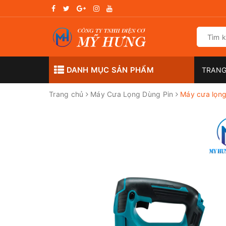
DANH MỤC SẢN PHẨM
TRANG
Trang chủ
Máy Cưa Lọng Dùng Pin
Máy cưa lọng