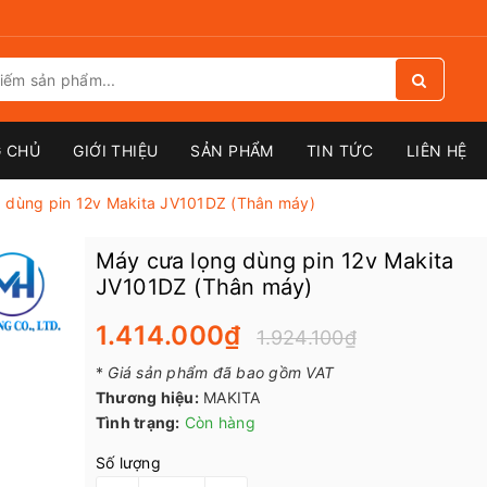
 CHỦ
GIỚI THIỆU
SẢN PHẨM
TIN TỨC
LIÊN HỆ
 dùng pin 12v Makita JV101DZ (Thân máy)
Máy cưa lọng dùng pin 12v Makita
JV101DZ (Thân máy)
1.414.000₫
1.924.100₫
*
Giá sản phẩm đã bao gồm VAT
Thương hiệu:
MAKITA
Tình trạng:
Còn hàng
Số lượng