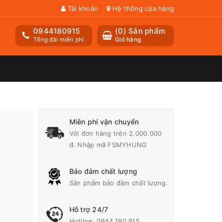
Tài khoản
Hệ thống cửa hàng
0944180915
(
0
) Sản phẩm
Tổng đài miễn phí
Giỏ hàng
Miễn phí vận chuyển
Với đơn hàng trên 2.000.000
đ. Nhập mã FSMYHUNG
Bảo đảm chất lượng
Sản phẩm bảo đảm chất lượng.
Hỗ trợ 24/7
Hotline:
0944 180 915