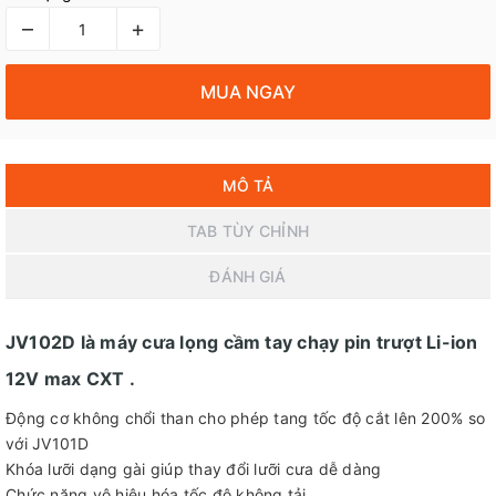
–
+
MUA NGAY
MÔ TẢ
TAB TÙY CHỈNH
ĐÁNH GIÁ
JV102D là máy cưa lọng cầm tay chạy pin trượt Li-ion
12V max CXT .
Động cơ không chổi than cho phép tang tốc độ cắt lên 200% so
với JV101D
Khóa lưỡi dạng gài giúp thay đổi lưỡi cưa dễ dàng
Chức năng vô hiệu hóa tốc độ không tải