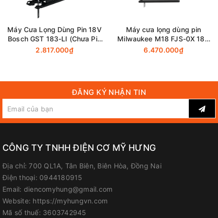
Địa chỉ: 700 Quốc lộ 1A, Tân Biên, Biên Hòa, Đồng Nai
Hotline / Zalo: 0944 180 915
Máy Cưa Lọng Dùng Pin 18V
Máy cưa lọng dùng pin
Bosch GST 183-LI (Chưa Pin
Milwaukee M18 FJS-0X 18V
FanPage
:
Facebook.com/diencomyhung
& Sạc)
(Thân máy)
2.817.000₫
6.470.000₫
Website
:
myhungvn.com
Gmail
:
makitadongnai@gmail.com
ĐĂNG KÝ NHẬN TIN
CÔNG TY TNHH ĐIỆN CƠ MỸ HƯNG
Địa chỉ:
700 QL1A, Tân Biên, Biên Hòa, Đồng Nai
Điện thoại:
0944180915
Email:
diencomyhung@gmail.com
Website:
https://myhungvn.com
Mã số thuế:
3603742945