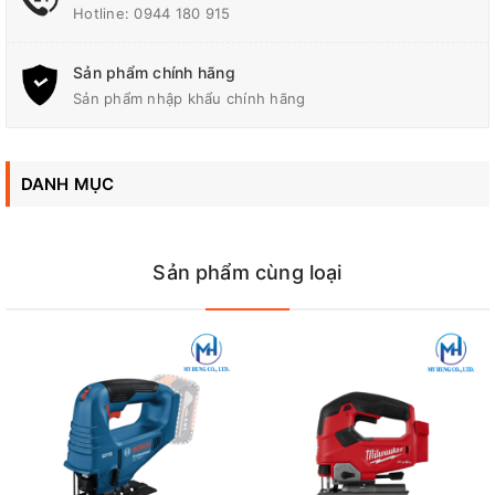
Công Suất/Khả năng Cắt
Gỗ/ Nhôm/ Thép mỏng: 90
Hotline:
0944 180 915
Tối Đa
/ 20 / 10 mm
Sản phẩm chính hãng
Trọng Lượng
1.9 - 2.0 kg (4.1- 4.4 lbs.)
Sản phẩm nhập khẩu chính hãng
Bảo hành
06 tháng
DANH MỤC
23 mm (7/8") 800 - 3,000
Nhịp Cắt
vòng/phút
Sản phẩm cùng loại
Sản phẩm chưa bao gồm pin sạc, xem thêm sản phẩm đầy đủ
pin sạc tại đây:
JV103DSYJ
Đại Lý Phân Phối Makita, Bosch Chính Hãng Tại Biên Hòa -
Đồng Nai
Công Ty TNHH Điện Cơ Mỹ Hưng