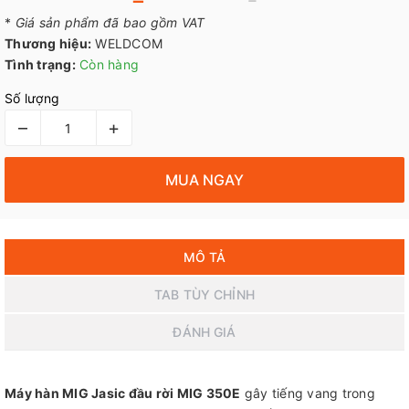
*
Giá sản phẩm đã bao gồm VAT
Thương hiệu:
WELDCOM
Tình trạng:
Còn hàng
Số lượng
–
+
MUA NGAY
MÔ TẢ
TAB TÙY CHỈNH
ĐÁNH GIÁ
Máy hàn MIG Jasic đầu rời MIG 350E
gây tiếng vang trong