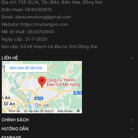
Địa chỉ:
700 QL1A, Tân Biên, Biên Hòa, Đồng Nai
Tuy nhiên, những nhược điểm này có thể được khắc phục bằng
Điện thoại:
0944180915
cách sử dụng các phụ kiện hỗ trợ di chuyển và nguồn điện
Email:
diencomyhung@gmail.com
đúng chuẩn. Nhìn chung, những ưu điểm vượt trội về hiệu suất
Website:
https://myhungvn.com
và tính năng của máy hàn này đã khiến nó trở thành một sự lựa
Mã số thuế:
3603742945
chọn hàng đầu cho nhiều người dùng.
Ngày cấp:
31-7-2020
Nơi cấp:
Sở kế hoạch và đầu tư tỉnh Đồng Nai
LIÊN HỆ
Hướng dẫn sử dụng máy hàn MIG Jasic
đầu rời MIG 350E
Chuẩn bị sử dụng
Trước khi sử dụng máy hàn MIG Jasic đầu rời MIG 350E, người
dùng cần chuẩn bị một số thứ sau:
CHÍNH SÁCH
HƯỚNG DẪN
Nguồn điện 3 pha 380V phù hợp với yêu cầu của máy.
FANPAGE