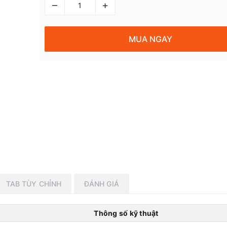
–
+
MUA NGAY
TAB TÙY CHỈNH
ĐÁNH GIÁ
Thông số kỹ thuật