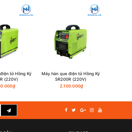
g cơ khí
t tốt các
điện tử Hồng Ký
Máy hàn que điện tử Hồng Ký
Máy hàn qu
iện năng,
R (220V)
SR200R (220V)
HK3
00.000₫
2.100.000₫
5
ốt, đường
 làm việc
ó hỗ trợ
 chi tiết