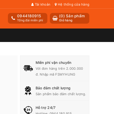
Tài khoản
Hệ thống cửa hàng
0944180915
(
0
) Sản phẩm
Tổng đài miễn phí
Giỏ hàng
0
Miễn phí vận chuyển
Với đơn hàng trên 2.000.000
đ. Nhập mã FSMYHUNG
Bảo đảm chất lượng
Sản phẩm bảo đảm chất lượng.
Hỗ trợ 24/7
Hotline:
0944 180 915