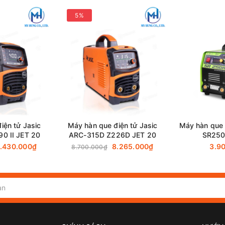
~ 23 kg / 618 x 330 x 441 mm
5%
02 Đầu nối nhanh 70x95
huật máy hàn que điện tử jasic ares-500 380v
 máy hàn công suất lớn, được thiết kế chuyên biệt cho các xưởn
 cao, làm việc liên tục trong thời gian dài. Thiết bị đáp ứng rấ
ông công nghiệp.
iện tử Jasic
Máy hàn que điện tử Jasic
Máy hàn que 
ghệ inverter IGBT hiện đại, giúp tối ưu hiệu suất chuyển đổi đ
0 II JET 20
ARC-315D Z226D JET 20
SR250
 cùng ổn định và bền bỉ ngay cả khi làm việc ở cường độ cao.
.430.000₫
8.265.000₫
3.9
8.700.000₫
i hồ quang dễ dàng, cung cấp dòng hàn ổn định, mối hàn ngấu t
úp giảm công đoạn làm sạch sau hàn.
động điều chỉnh Arc Force giúp duy trì hồ quang ổn định khi phải
hay công trình có khoảng cách làm việc xa nguồn máy.
hép người thợ điều chỉnh mức nhiệt khi bắt đầu hồ quang, qua đ
ốt chất lượng mối hàn ngay từ những giây đầu.
ụng với dải que hàn rộng từ 2.5mm đến 5.0mm, linh hoạt cho các