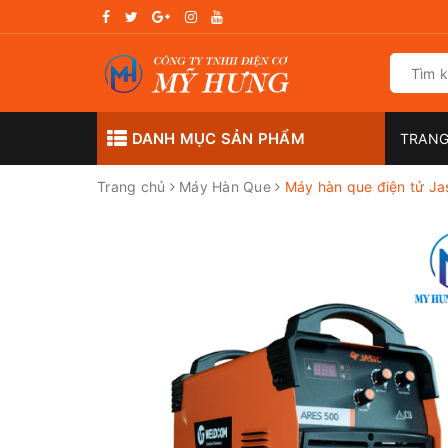
DANH MỤC SẢN PHẨM
TRANG
Trang chủ
Máy Hàn Que
Máy hàn que điện tử J