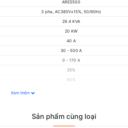
ARES500
3 pha, AC380V±15%, 50/60Hz
29.4 KVA
20 KW
40 A
30 - 500 A
0 - 170 A
25%
85%
0.8
Xem thêm
IP21S
F
Sản phẩm cùng loại
2.5 - 5.0 mm