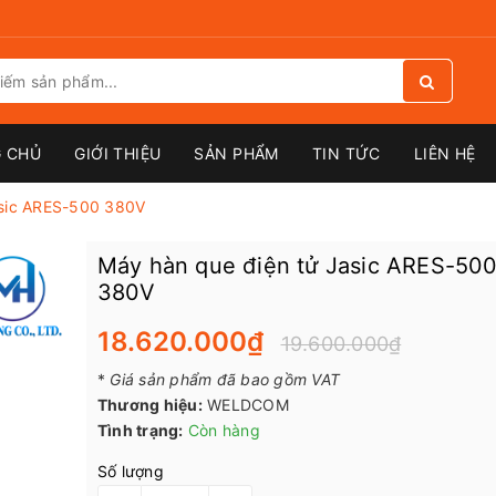
 CHỦ
GIỚI THIỆU
SẢN PHẨM
TIN TỨC
LIÊN HỆ
asic ARES-500 380V
Máy hàn que điện tử Jasic ARES-50
380V
18.620.000₫
19.600.000₫
*
Giá sản phẩm đã bao gồm VAT
Thương hiệu:
WELDCOM
Tình trạng:
Còn hàng
Số lượng