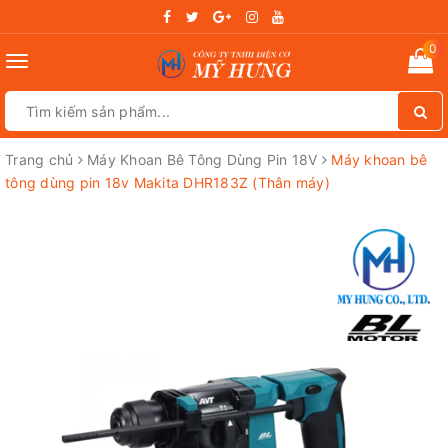
0
Toggle
navigation
Trang chủ
Máy Khoan Bê Tông Dùng Pin 18V
Máy khoan bê
tông dùng pin 18v Makita DHR183Z (Thân máy)