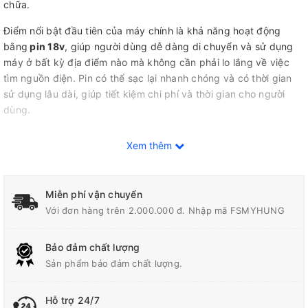
chữa.
Điểm nổi bật đầu tiên của máy chính là khả năng hoạt động
bằng
pin 18v
, giúp người dùng dễ dàng di chuyển và sử dụng
máy ở bất kỳ địa điểm nào mà không cần phải lo lắng về việc
tìm nguồn điện. Pin có thể sạc lại nhanh chóng và có thời gian
sử dụng lâu dài, giúp tiết kiệm chi phí và thời gian cho người
dùng.
Xem thêm
Máy khoan bê tông
này được trang bị động cơ mạnh mẽ và đa
năng, có khả năng khoan và đục các vật liệu như bê tông,
gạch, đá và thép. Điều này giúp cho việc xử lý các công việc
Miễn phí vận chuyển
khoan và đục trở nên dễ dàng và nhanh chóng hơn, đồng thời
Với đơn hàng trên 2.000.000 đ. Nhập mã FSMYHUNG
cũng giảm thiểu sức lao động của người dùng.
Bảo đảm chất lượng
Một tính năng đặc biệt khác của
Makita DHR183RTWJ
là hệ
Sản phẩm bảo đảm chất lượng.
thống chống rung hiệu quả, giúp giảm thiểu độ rung và tiếng ồn
trong quá trình hoạt động. Điều này không chỉ giúp bảo vệ sức
khỏe của người dùng mà còn giảm thiểu ảnh hưởng đến môi
Hỗ trợ 24/7