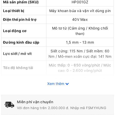
Mã sản phẩm (SKU)
HP001GZ
Loại thiết bị
Máy khoan búa và vặn vít dùng pin
Điện thế pin hỗ trợ
40V Max
Mô tơ từ (Cảm ứng / Không chổi
Loại động cơ
than)
Đường kính đầu cặp
1,5 mm - 13 mm
Siết cứng: 115 Nm / Siết mềm: 60
Lực siết / mở vít
Nm / Mô-men xoắn cực đại: 141 Nm
Mức thấp: 0 - 650 vòng/phút / Mức
Tốc độ không tải
cao: 0 - 2.600 vòng/phút
Gỗ: 152 mm (Khoan lỗ khoét) / Thép:
Khả năng khoan tối đa
Xem thêm
20 mm / Tường gạch: 20 mm
Trọng lượng thiết bị
2,7 kg - 3,0 kg
Miễn phí vận chuyển
Thương hiệu / Nơi sản
Nhật Bản / Trung Quốc
xuất
Với đơn hàng trên 2.000.000 đ. Nhập mã FSMYHUNG