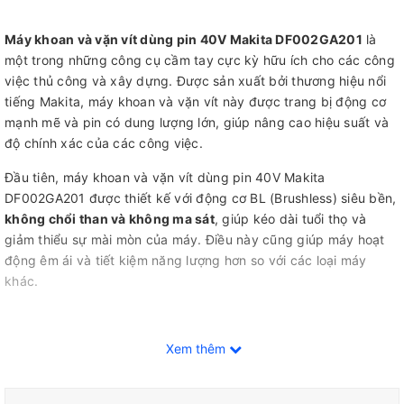
Máy khoan và vặn vít dùng pin 40V Makita DF002GA201
là
một trong những công cụ cầm tay cực kỳ hữu ích cho các công
việc thủ công và xây dựng. Được sản xuất bởi thương hiệu nổi
tiếng Makita, máy khoan và vặn vít này được trang bị động cơ
mạnh mẽ và pin có dung lượng lớn, giúp nâng cao hiệu suất và
độ chính xác của các công việc.
Đầu tiên, máy khoan và vặn vít dùng pin 40V Makita
DF002GA201 được thiết kế với động cơ BL (Brushless) siêu bền,
không chổi than và không ma sát
, giúp kéo dài tuổi thọ và
giảm thiểu sự mài mòn của máy. Điều này cũng giúp máy hoạt
động êm ái và tiết kiệm năng lượng hơn so với các loại máy
khác.
Xem thêm
Ngoài ra, máy còn được trang bị
pin Lithium-Ion
có dung lượng
lên đến
40V
, cho phép hoạt động liên tục trong thời gian dài mà
không cần phải sạc lại. Điều này rất hữu ích khi bạn đang làm