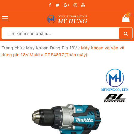
0
Toggle
navigation
Trang chủ
Máy Khoan Dùng Pin 18V
Máy khoan và vặn vít
dùng pin 18V Makita DDF489Z(Thân máy)