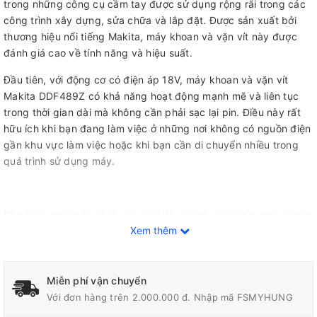
trong những công cụ cầm tay được sử dụng rộng rãi trong các
công trình xây dựng, sửa chữa và lắp đặt. Được sản xuất bởi
thương hiệu nổi tiếng Makita, máy khoan và vặn vít này được
đánh giá cao về tính năng và hiệu suất.
Đầu tiên, với động cơ có điện áp 18V, máy khoan và vặn vít
Makita DDF489Z có khả năng hoạt động mạnh mẽ và liên tục
trong thời gian dài mà không cần phải sạc lại pin. Điều này rất
hữu ích khi bạn đang làm việc ở những nơi không có nguồn điện
gần khu vực làm việc hoặc khi bạn cần di chuyển nhiều trong
quá trình sử dụng máy.
Đầu tiên, chúng ta sẽ đi vào chi tiết về tính năng của máy khoan
Xem thêm
và vặn vít dùng pin 18V Makita DDF489RTJ. Với động cơ có
công suất lên tới 18V, máy có thể hoạt động mạnh mẽ và linh
hoạt trong việc khoan và vặn các loại vít khác nhau trên nhiều
vật liệu khác nhau như gỗ, kim loại, nhựa và cả bê tông. Điều
Miễn phí vận chuyển
này cho phép người dùng sử dụng máy trong nhiều mục đích
Với đơn hàng trên 2.000.000 đ. Nhập mã FSMYHUNG
khác nhau, từ đơn giản như lắp đặt đồ nội thất cho đến các