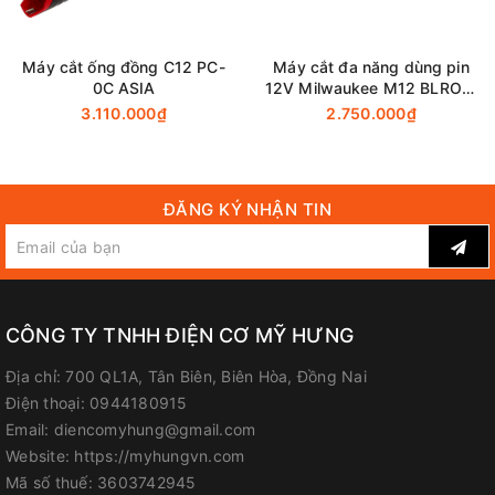
Đồng Nai
Công Ty TNHH Điện Cơ Mỹ Hưng
Máy cắt ống đồng C12 PC-
Máy cắt đa năng dùng pin
0C ASIA
12V Milwaukee M12 BLROT-
Địa chỉ: 700 Quốc lộ 1A, Tân Biên, Biên Hòa, Đồng Nai
0 (Chưa Pin & Sạc)
3.110.000₫
2.750.000₫
Hotline / Zalo: 0944 180 915
FanPage
:
Facebook.com/diencomyhung
ĐĂNG KÝ NHẬN TIN
Website
:
myhungvn.com
Gmail
:
makitadongnai@gmail.com
CÔNG TY TNHH ĐIỆN CƠ MỸ HƯNG
Địa chỉ:
700 QL1A, Tân Biên, Biên Hòa, Đồng Nai
Điện thoại:
0944180915
Email:
diencomyhung@gmail.com
Website:
https://myhungvn.com
Mã số thuế:
3603742945