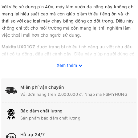
Với việc sử dụng pin 40v, máy làm vườn đa năng này không chỉ
mang lại hiệu suất cao mà còn giúp giảm thiểu tiếng ồn và khí
thải so với các loại máy chạy bằng động cơ đốt trong. Điều này
không chỉ tốt cho môi trường mà còn mang lại trải nghiệm làm
việc thoải mái hơn cho người sử dụng.
Makita UX01GZ
được trang bị nhiều tính năng ưu việt như đầu
cắt cỏ tự động, đầu cắt cành cây. Điều này giúp người dùng có
thể thực hiện nhiều công việc khác nhau chỉ với một thiết bị duy
Xem thêm
nhất, tiết kiệm thời gian và công sức.
Ngoài ra, máy còn có thiết kế nhẹ nhàng và cầm nắm thoải mái,
giúp người sử dụng có thể di chuyển dễ dàng và sử dụng trong
Miễn phí vận chuyển
thời gian dài mà không gặp mệt mỏi. Bộ pin dung lượng cao
Với đơn hàng trên 2.000.000 đ. Nhập mã FSMYHUNG
cũng đảm bảo thời gian sử dụng lâu dài trước khi cần sạc lại.
Bảo đảm chất lượng
Thông số kỹ thuật
Sản phẩm bảo đảm chất lượng.
Bảo hành
06 tháng
Hỗ trợ 24/7