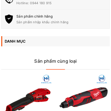
Hotline:
0944 180 915
Công suất tối đa
1000W
Sản phẩm chính hãng
4.2 - 4.8 kg (9.3 - 10.6
Sản phẩm nhập khẩu chính hãng
Trọng Lượng
lbs.)
Cao: 0 - 9,700 vòng/phút
DANH MỤC
Vừa: 0 - 8,200 vòng/phút
Tốc Độ Không Tải
Thấp: 0 - 5,700 vòng/phút
Sản phẩm cùng loại
Sản phẩm chưa bao gồm pin sạc, xem thêm pin sạc phù hợp
với sản phẩm tại đây:
PINSAC40V
Đại Lý Phân Phối Makita, Bosch Chính Hãng Tại Biên Hòa -