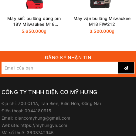
Máy siết bu lông dùng pin
Máy vặn bu lông Milwaukee
18V Milwaukee M18
M18 FIW212
FHIW2F12-0X0 (Chưa Pin &
5.650.000₫
3.500.000₫
Sạc)
ĐĂNG KÝ NHẬN TIN
CÔNG TY TNHH ĐIỆN CƠ MỸ HƯNG
Địa chỉ:
700 QL1A, Tân Biên, Biên Hòa, Đồng Nai
Điện thoại:
0944180915
Email:
diencomyhung@gmail.com
Website:
https://myhungvn.com
Mã số thuế:
3603742945