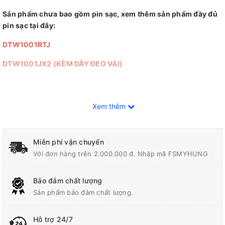
Sản phẩm chưa bao gồm pin sạc, xem thêm sản phẩm đầy đủ
pin sạc tại đây:
DTW1001RTJ
DTW1001JX2 (KÈM DÂY ĐEO VAI)
Đại Lý Phân Phối Makita, Bosch Chính Hãng Tại Biên Hòa -
Xem thêm
Đồng Nai
Công Ty TNHH Điện Cơ Mỹ Hưng
Miễn phí vận chuyển
Địa chỉ: 700 Quốc lộ 1A, Tân Biên, Biên Hòa, Đồng Nai
Với đơn hàng trên 2.000.000 đ. Nhập mã FSMYHUNG
Hotline / Zalo: 0944 180 915
Bảo đảm chất lượng
FanPage
:
Facebook.com/diencomyhung
Sản phẩm bảo đảm chất lượng.
Website
:
myhungvn.com
Hỗ trợ 24/7