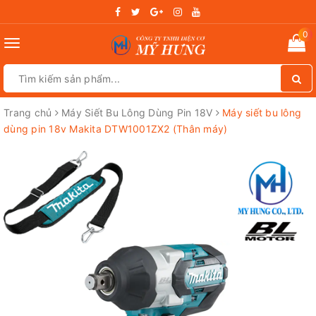
0
Toggle
navigation
Trang chủ
Máy Siết Bu Lông Dùng Pin 18V
Máy siết bu lông
dùng pin 18v Makita DTW1001ZX2 (Thân máy)