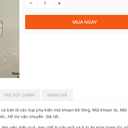
–
+
MUA NGAY
TAB TÙY CHỈNH
ĐÁNH GIÁ
 bán lẻ các loại phụ kiện mũi khoan bê tông, Mũi khoan từ, Mũi
ốc, Hỗ trợ vận chuyễn. Giá tốt.
làm việc hiểu quả, hạn chế bị gãy mũi và ít bị ăn mòn trong lúc s