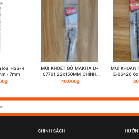
 loại HSS-R
MŨI KHOÉT GỖ MAKITA D-
MŨI KHOAN 
mm - 7mm
07761 22x150MM CHÍNH
E-06426 6
HÃNG
KẸP CH
00₫
40.000₫
30
CHÍNH SÁCH
HƯỚN