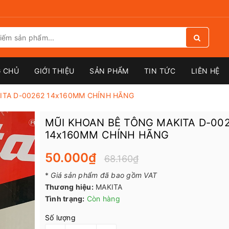
 CHỦ
GIỚI THIỆU
SẢN PHẨM
TIN TỨC
LIÊN HỆ
ITA D-00262 14x160MM CHÍNH HÃNG
MŨI KHOAN BÊ TÔNG MAKITA D-00
14x160MM CHÍNH HÃNG
50.000₫
68.160₫
*
Giá sản phẩm đã bao gồm VAT
Thương hiệu:
MAKITA
Tình trạng:
Còn hàng
Số lượng