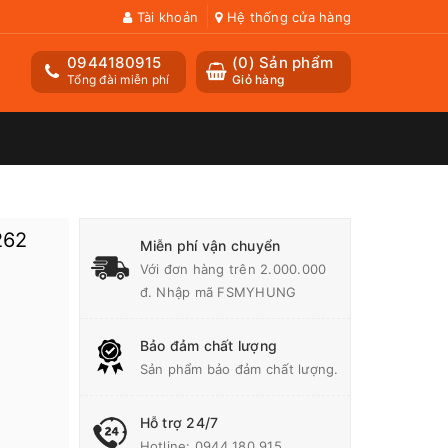
Tài khoản
Hệ thống cửa hàng
0944180915
(
0
) Sản phẩm
Tổng đài miễn phí
Giỏ hàng
262
Miễn phí vận chuyển
Với đơn hàng trên 2.000.000
đ. Nhập mã FSMYHUNG
Bảo đảm chất lượng
Sản phẩm bảo đảm chất lượng.
Hỗ trợ 24/7
Hotline:
0944 180 915