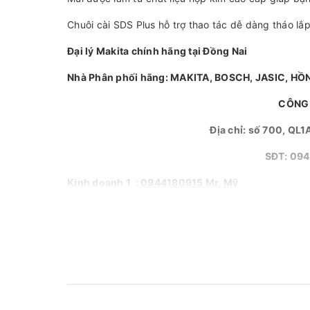
Chuôi cài SDS Plus hỗ trợ thao tác dễ dàng tháo lắp
Đại lý Makita chính hãng tại Đồng Nai
Nhà Phân phối hãng: MAKITA, BOSCH, JASIC, HỒN
CÔNG 
Địa chỉ: số 700, QL1
SĐT: 09
Kinh doanh 1
:
0944180915 Mr. Mỹ
Kinh doanh 2 :
0967829159 Ms. Chi
Email :
diencomyhung@gmail.com
Website
:
www.myhungvn.com