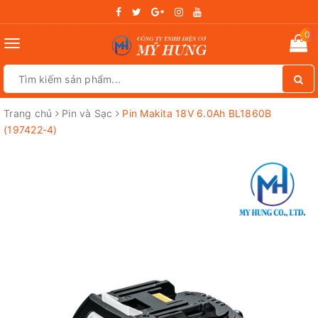
0
Toggle
navigation
Trang chủ
Pin và Sạc
Pin Makita 18V 6.0Ah BL1860B
(197422-4)