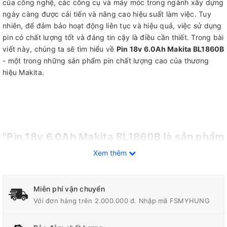
của công nghệ, các công cụ và máy móc trong ngành xây dựng
ngày càng được cải tiến và nâng cao hiệu suất làm việc. Tuy
nhiên, để đảm bảo hoạt động liên tục và hiệu quả, việc sử dụng
pin có chất lượng tốt và đáng tin cậy là điều cần thiết. Trong bài
viết này, chúng ta sẽ tìm hiểu về
Pin 18v 6.0Ah Makita BL1860B
- một trong những sản phẩm pin chất lượng cao của thương
hiệu Makita.
"Pin 18v 6.0Ah Makita BL1860B là sản phẩm
Xem thêm
gì?"
Pin 18v 60Ah Makita BL1860B
là một loại pin lithium-ion có
dung lượng 6.0Ah và điện áp 18v. Đây là một trong những dòng
Miễn phí vận chuyển
pin mới nhất của Makita, được thiết kế để cung cấp sức mạnh
Với đơn hàng trên 2.000.000 đ. Nhập mã FSMYHUNG
và độ bền cao cho các thiết bị điện tử trong ngành xây dựng.
Với công nghệ tiên tiến và chất lượng đáng tin cậy, pin Makita